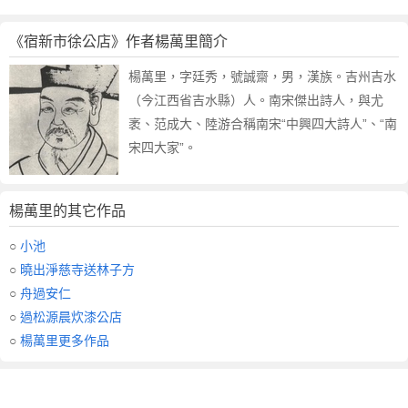
《宿新市徐公店》作者楊萬里簡介
楊萬里，字廷秀，號誠齋，男，漢族。吉州吉水
（今江西省吉水縣）人。南宋傑出詩人，與尤
袤、范成大、陸游合稱南宋“中興四大詩人”、“南
宋四大家”。
楊萬里的其它作品
○
小池
○
曉出淨慈寺送林子方
○
舟過安仁
○
過松源晨炊漆公店
○
楊萬里更多作品