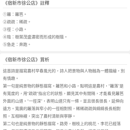
《宿新市徐公店》註釋
①籬：籬笆。
②疏疏：稀疏。
③徑：小路。
④陰：樹葉茂盛濃密而形成的樹蔭。
⑤急走：奔跑。
《宿新市徐公店》賞析
這首詩是描寫農村早春風光的，詩人把景物與人物融為一體描繪，別
有情趣。
第一句是純景物的靜態描寫。籬笆和小路，點明這是農村，“籬落”是
有寬度的，用“疏疏”指出它的狀態，顯見其中有間隔，才能看見籬笆
外面的山道。“一徑深”，表明山道只有一條，並且很長很長，延伸向
遠方。寬廣的籬落與窄小的一徑相對照，稀稀疏疏與綿綿長長相對
照，互相映襯，突出了農村清新與寧靜。
第二句也是純景物的靜態描寫。路旁，樹枝上的桃花、李花已經落