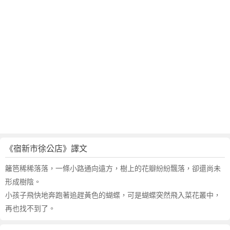
賞
析
作
者
楊
萬
里
簡
介
《宿新市徐公店》譯文
籬笆稀稀落落，一條小路通向遠方，樹上的花瓣紛紛飄落，卻還尚未
形成樹陰。
小孩子飛快地奔跑著追趕黃色的蝴蝶，可是蝴蝶突然飛入菜花叢中，
再也找不到了。