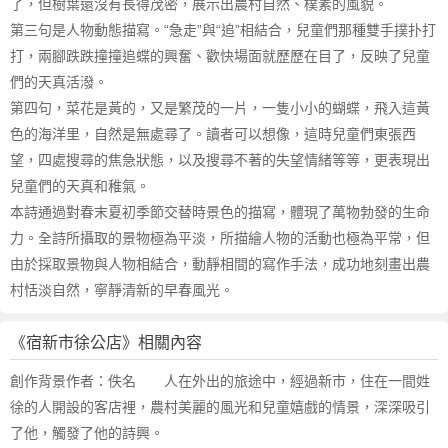
了，但樹葉還沒有長得茂密，展示出農村自然、樸素的風貌。
第三句是人物動態描寫。“急走”與“追”相結合，兒童們那種雙手撲扑打
打，兩腳跌跌撞撞追蝶的興奮、歡快場面就歷歷在目了，反映了兒童
們的天真活潑。
第四句，菜花是黃的，又是繁茂的一片，一隻小小的蝴蝶，飛入這黃
色的海洋里，自然是無處尋了。讀者可以想像，這時兒童們東張西
望，四處搜尋的焦急狀態，以及搜尋不著的失望情緒等等，更表現出
兒童們的天真和稚氣。
本詩通過對春末夏初季節交替時景色的描寫，體現了萬物勃發的生命
力。全詩所攝取的景物極為平淡，所描繪人物的活動也極為平常，但
由於採取景物與人物相結合，動靜相間的寫作手法，成功地刻畫出農
村恬淡自然，寧靜清新的早春風光。
《宿新市徐公店》相關內容
創作背景作者：佚名 人在外出的旅途中，經過新市，住在一間姓
徐的人開設的客店裡，農村美麗的風光和兒童嬉戲的情景，深深吸引
了他，觸發了他的詩興。