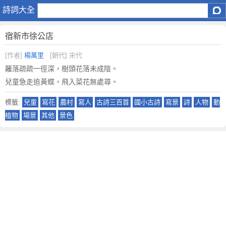
宿
詩詞大全
新
市
宿新市徐公店
徐
公
[作者]
楊萬里
[朝代] 宋代
店
籬落疏疏一徑深，樹頭花落未成陰。
原
兒童急走追黃蝶，飛入菜花無處尋。
文
注
標籤:
兒童
寫花
農村
寫人
古詩三百首
國小古詩
寫景
詩
人物
動
釋
植物
場景
其他
景色
譯
文
,
宿
新
市
徐
公
店