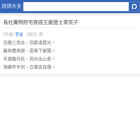
長
詩詞大全
社
竇
長社竇明府宅夜送王屋道士常究子
明
府
[作者]
李益
[朝代] 唐
宅
旦隨三鳥去，羽節凌霞光。
夜
暮與雙鳧宿，雲車下紫陽。
送
天壇臨月近，洞水出山長。
王
海嶠年年別，丘陵徒自傷。
屋
道
士
常
究
子
原
文
注
釋