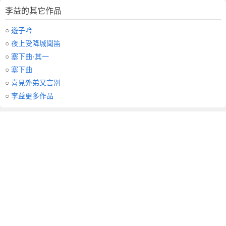
李益的其它作品
○
遊子吟
○
夜上受降城聞笛
○
塞下曲·其一
○
塞下曲
○
喜見外弟又言別
○
李益更多作品