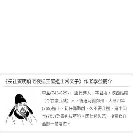
作
者
李
益
簡
介
《長社竇明府宅夜送王屋道士常究子》作者李益簡介
李益(746-829)， 唐代詩人，字君虞，陝西姑臧
（今甘肅武威）人，後遷河南鄭州。大曆四年
(769)進士，初任鄭縣尉，久不得升遷，建中四
年(783)登書判拔萃科。因仕途失意，後棄官在
燕趙一帶漫遊。