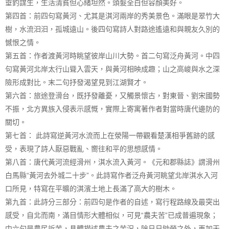
垂釣謀生，生活清貧但心緒坦然。頭髮全白但容顏美好。
第四首：前四句寫黃河、尤其是淇河兩岸的秀美景色。滿眼是翠竹大
樹，水流汩汩，孤城遠山。後四句寫詩人對路途遙遠和與親友久別的
憾恨之情。
第五首：作者渡黃河時眺望彼岸山川大勢。首二句寫泛舟黃河。中四
句寫黃河北岸太行山聳入雲天，與黃河相映成趣；山之高峻與水之深
險形成對比。末二句抒發渴望見到江湖賢才。
第六首：旅途登滑台，既抒發離憂，又觸景懷古，對東晉、劉宋國勢
不振，北方異族入侵表示感慨，實際上寄寓著作者對當時唐代邊防的
關切。
第七首： 此詩寫逆黃河水流而上在滎陽一帶觀看楚漢相爭舊跡的感
受，表現了詩人厭惡戰亂、嚮往和平的思想感情。
第八首：唐代黃河流經滑州，淇水流入黃河。《元和郡縣誌》謂滑州
白馬縣“黃河去外城二十步”。此詩寫作者泛舟黃河眺望北岸淇水入河
口所見，特寫在平曠的淇濱土地上長滿了高大的樹木。
第九首：此詩分三部分：前四句是作者的自述，寫行程路線及最突出
感受，自北而南，滿目情形大體相似，可見“農夫苦”已成普遍現象；
中六句是農民訴苦，具體描述農夫之苦況，除日日劬勞之外，再加天