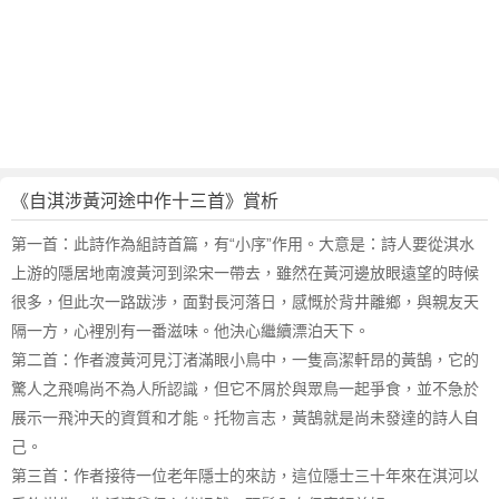
《自淇涉黃河途中作十三首》賞析
第一首：此詩作為組詩首篇，有“小序”作用。大意是：詩人要從淇水
上游的隱居地南渡黃河到梁宋一帶去，雖然在黃河邊放眼遠望的時候
很多，但此次一路跋涉，面對長河落日，感慨於背井離鄉，與親友天
隔一方，心裡別有一番滋味。他決心繼續漂泊天下。
第二首：作者渡黃河見汀渚滿眼小鳥中，一隻高潔軒昂的黃鵠，它的
驚人之飛鳴尚不為人所認識，但它不屑於與眾鳥一起爭食，並不急於
展示一飛沖天的資質和才能。托物言志，黃鵠就是尚未發達的詩人自
己。
第三首：作者接待一位老年隱士的來訪，這位隱士三十年來在淇河以