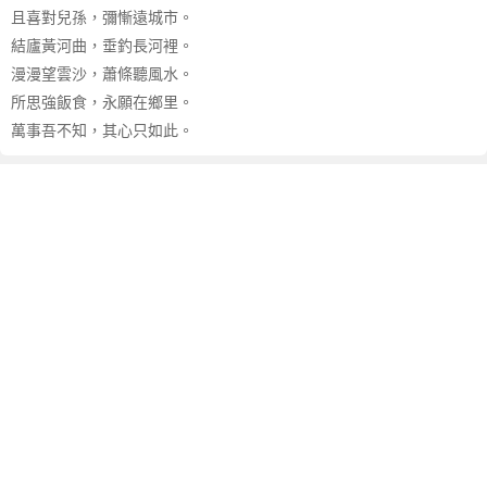
且喜對兒孫，彌慚遠城市。
結廬黃河曲，垂釣長河裡。
漫漫望雲沙，蕭條聽風水。
所思強飯食，永願在鄉里。
萬事吾不知，其心只如此。