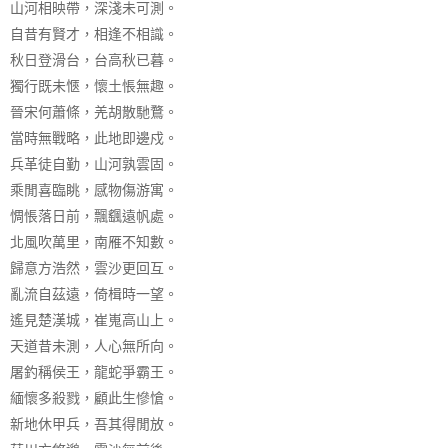
山河相映帶，深淺未可測。
自昔有賢才，相逢不相識。
秋日登滑台，台高秋已暮。
獨行既未愜，懷土悵無趣。
晉宋何蕭條，羌胡散馳鶩。
當時無戰略，此地即邊戍。
兵革徒自勤，山河孰雲固。
乘閒喜臨眺，感物傷游寓。
惆悵落日前，飄颻遠帆處。
北風吹萬里，南雁不知數。
歸意方浩然，雲沙更回互。
亂流自茲遠，倚楫時一望。
遙見楚漢城，崔嵬高山上。
天道昔未測，人心無所向。
屠釣稱侯王，龍蛇爭霸王。
緬懷多殺戮，顧此生慘愴。
新地休甲兵，吾其得閒放。