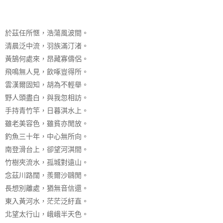
淇
涉
黃
於茲任所愜，浩蕩風波間。
河
途
清晨泛中流，羽族滿汀渚。
中
黃鵠何處來，昂藏寡儔侶。
作
飛鳴無人見，飲啄豈得所。
十
雲漢爾固知，胡為不輕舉。
三
野人頭盡白，與我忽相訪。
首
手持青竹竿，日暮淇水上。
賞
雖老美容色，雖貧亦閒放。
析
作
釣魚三十年，中心無所向。
者
南登滑台上，卻望河淇間。
高
竹樹夾流水，孤城對遠山。
適
念茲川路闊，羨爾沙鷗閒。
簡
長想別離處，猶無音信還。
介
東入黃河水，茫茫泛紆直。
北望太行山，峨峨半天色。