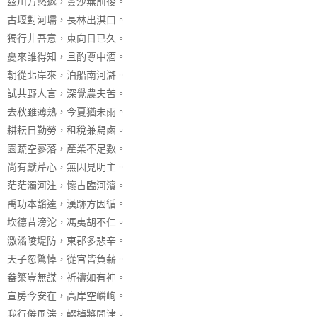
茲川方悠邈，雲沙無前後。
古堰對河壖，長林出淇口。
獨行非吾意，東向日已久。
憂來誰得知，且酌尊中酒。
朝從北岸來，泊船南河滸。
試共野人言，深覺農夫苦。
去秋雖薄熟，今夏猶未雨。
耕耘日勤勞，租稅兼舄鹵。
園蔬空寥落，產業不足數。
尚有獻芹心，無因見明主。
茫茫濁河注，懷古臨河濱。
禹功本豁達，漢跡方因循。
坎德昔滂沱，馮夷胡不仁。
激潏陵堤防，東郡多悲辛。
天子忽驚悼，從官皆負薪。
畚築豈無謀，祈禱如有神。
宣房今安在，高岸空嶙峋。
我行倦風湍，輟棹將問津。