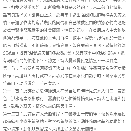
旱、租稅之雙重災難，無所收穫也就是必然的了；末二句自抒懷抱，
雖有良策拯民，卻無由上達，於無奈中顯出強烈的民胞精神與失志之
憤，表達了作者對窮苦農民的同情和自己欲救無門的憤懣心情高適能
於盛世背後發現嚴重的社會問題，這樣的題材，在盛唐詩人中大約以
此篇為最早。此詩在藝術上全用白描。敘事、寫景、抒情融於一體，
語言自然樸素，不加藻飾；真情真景，如在眼前。其次，感情極為深
沉凝重。既有“深覺農夫苦”的猛烈迸發，又有敘事中的深沉悲痛，還
有報國無門的憤懣不平。總之，詩人憂國憂民之情無不一以貫之。
第十首：作者泛舟黃河經瓠子決口（在今滑縣）時憑弔漢帝治河功績
所作，高適以大禹比武帝，謳歌武帝在黃水決口瓠子時，督率軍民斬
竹塞口，功成滑台，千古留名。
第十一首：此詩寫初夏時節詩人在滑台泊舟時所見淇水入河口一帶景
色：淇水兩岸桑樹成行，蠶農們都在忙著採摘桑葉。詩人在水邊與打
魚、砍柴的聊天，懷念先前的隱居生活。
第十二首：此詩寫詩人棄船登岸，在黎陽山一帶徜徉，懷念隋末農民
起義領袖李密生前業績。對李密首舉義旗、動搖隋朝根基的功勳給予
充分肯定，對他缺乏智謀、未成王侯之業表示惋惜。