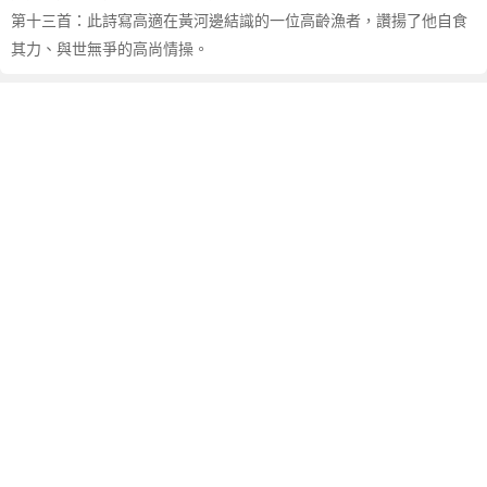
第十三首：此詩寫高適在黃河邊結識的一位高齡漁者，讚揚了他自食
其力、與世無爭的高尚情操。