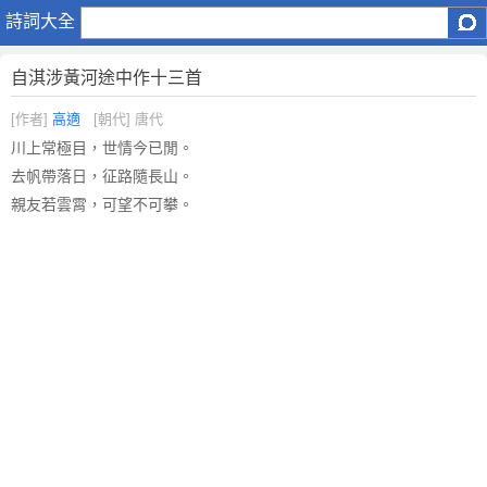
自
詩詞大全
淇
涉
自淇涉黃河途中作十三首
黃
河
[作者]
高適
[朝代] 唐代
途
川上常極目，世情今已閒。
中
去帆帶落日，征路隨長山。
作
親友若雲霄，可望不可攀。
十
三
首
原
文
注
釋
譯
文
,
自