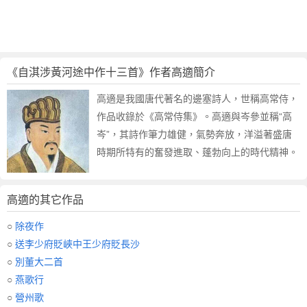
《自淇涉黃河途中作十三首》作者高適簡介
高適是我國唐代著名的邊塞詩人，世稱高常侍，
作品收錄於《高常侍集》。高適與岑參並稱“高
岑”，其詩作筆力雄健，氣勢奔放，洋溢著盛唐
時期所特有的奮發進取、蓬勃向上的時代精神。
高適的其它作品
○
除夜作
○
送李少府貶峽中王少府貶長沙
○
別董大二首
○
燕歌行
○
營州歌