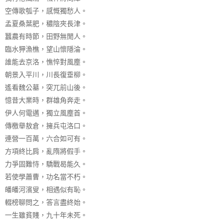
空傳歌瓠子，感慨獨愁人。
孟夏桑葉肥，穠陰夾長津。
蠶農有時節，田野無閒人。
臨水狎漁樵，望山懷隱淪。
誰能去京洛，憔悴對風塵。
朝景入平川，川長復垂柳。
遙看魏公墓，突兀前山後。
憶昔大業時，群雄角奔走。
伊人何電邁，獨立風塵首。
傳檄舉敖倉，擁兵屯洛口。
連營一百萬，六合如可有。
方項終比肩，亂隋將假手。
力爭固難恃，驕戰曷能久。
若使學蕭曹，功名當不朽。
皤皤河濱叟，相遇似有恥。
輟榜聊問之，答言盡終始。
一生雖貧賤，九十年未死。