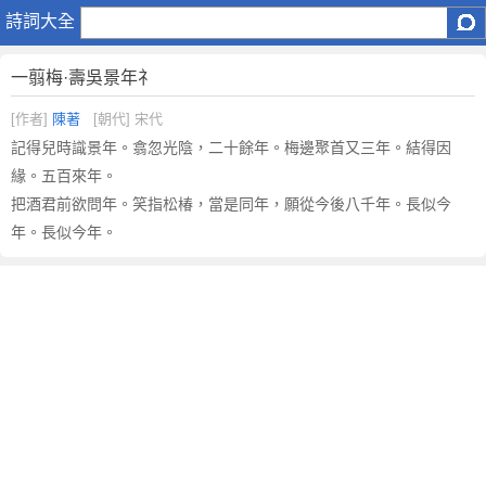
一
詩詞大全
翦
梅
一翦梅·壽吳景年礻
·
壽
[作者]
陳著
[朝代] 宋代
吳
記得兒時識景年。翕忽光陰，二十餘年。梅邊聚首又三年。結得因
景
緣。五百來年。
年
把酒君前欲問年。笑指松椿，當是同年，願從今後八千年。長似今
礻
年。長似今年。
原
文
注
釋
譯
文
,
一
翦
梅