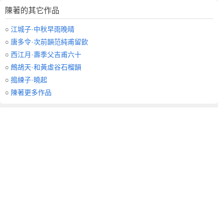
陳著的其它作品
○
江城子·中秋早雨晚晴
○
唐多令·次前韻范純甫留飲
○
西江月·壽季父吉甫六十
○
鷓鴣天·和黃虛谷石榴韻
○
搗練子·曉起
○
陳著更多作品