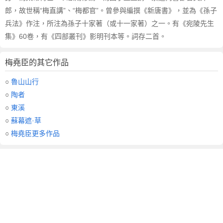
郎，故世稱“梅直講”、“梅都官”。曾參與編撰《新唐書》，並為《孫子
兵法》作注，所注為孫子十家著（或十一家著）之一。有《宛陵先生
集》60卷，有《四部叢刊》影明刊本等。詞存二首。
梅堯臣的其它作品
○
魯山山行
○
陶者
○
東溪
○
蘇幕遮·草
○
梅堯臣更多作品