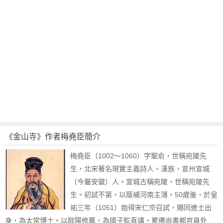
《金山寺》作者梅堯臣簡介
梅堯臣（1002～1060）字聖俞，世稱宛陵先
生，北宋著名現實主義詩人。漢族，宣州宣城
（今屬安徽）人。宣城古稱宛陵，世稱宛陵先
生。初試不第，以蔭補河南主簿。50歲後，於皇
祐三年（1051）始得宋仁宗召試，賜同進士出
身，為太常博士。以歐陽修薦，為國子監直講，累遷尚書都官員外