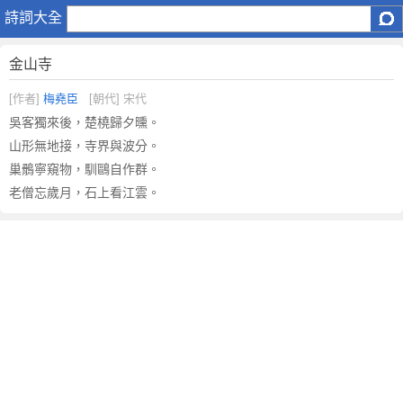
金
詩詞大全
山
寺
金山寺
原
文
[作者]
梅堯臣
[朝代] 宋代
注
吳客獨來後，楚橈歸夕曛。
釋
山形無地接，寺界與波分。
譯
巢鶻寧窺物，馴鷗自作群。
文
老僧忘歲月，石上看江雲。
,
金
山
寺
賞
析
作
者
梅
堯