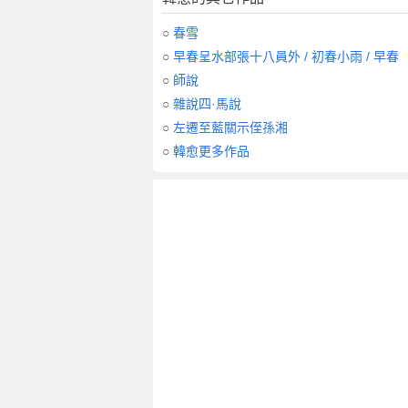
○
春雪
○
早春呈水部張十八員外 / 初春小雨 / 早春
○
師說
○
雜說四·馬說
○
左遷至藍關示侄孫湘
○
韓愈更多作品