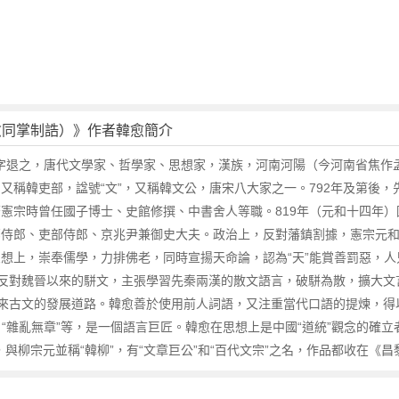
愈同掌制誥）》作者韓愈簡介
），字退之，唐代文學家、哲學家、思想家，漢族，河南河陽（今河南省焦
又稱韓吏部，諡號“文”，又稱韓文公，唐宋八大家之一。792年及第後
憲宗時曾任國子博士、史館修撰、中書舍人等職。819年（元和十四年
部侍郎、吏部侍郎、京兆尹兼御史大夫。政治上，反對藩鎮割據，憲宗元
想上，崇奉儒學，力排佛老，同時宣揚天命論，認為“天”能賞善罰惡，
反對魏晉以來的駢文，主張學習先秦兩漢的散文語言，破駢為散，擴大文
來古文的發展道路。韓愈善於使用前人詞語，又注重當代口語的提煉，得
”、“雜亂無章”等，是一個語言巨匠。韓愈在思想上是中國“道統”觀念的確
與柳宗元並稱“韓柳”，有“文章巨公”和“百代文宗”之名，作品都收在《