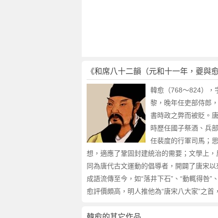
年
，
夔
與
愈
同
《和席八十二韻（元和十一年，夔與
掌
制
韓愈（768～824
誥
黎，晚年任吏部侍郎，
）
書時政之弊而被貶。唐
賞
析
時歷任國子祭酒、兵
作
任裴度的行軍司馬；思
者
想，適應了鞏固封建統治的需要；文學上，
韓
同為唐代古文運動的倡導者，開闢了唐宋以
愈
成語流傳至今，如“落井下石”、“動輒得咎
簡
愈評價頗高，明人推他為“唐宋八大家”之首，
介
韓愈的其它作品