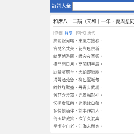
和
詩詞大全
席
八
和席八十二韻（元和十一年，夔與愈
十
二
[作者]
韓愈
[朝代] 唐代
韻
絳闕銀河曙，東風右掖春。
（
官隨名共美，花與思俱新。
元
綺陌朝游間，綾衾夜直頻。
和
橫門開日月，高閣切星辰。
十
一
庭變寒前草，天銷霽後塵。
年
溝聲通苑急，柳色壓城勻。
，
綸綍謀猷盛，丹青步武親。
夔
芳菲含斧藻，光景暢形神。
與
傍砌看紅藥，巡池詠白蘋。
愈
多情懷酒伴，餘事作詩人。
同
倚玉難藏拙，吹竽久混真。
掌
坐慚空自老，江海未還身。
制