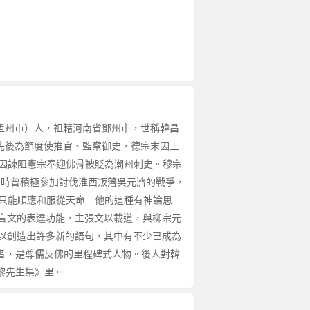
作孟州市）人，祖籍河南省鄧州市，世稱韓昌
，先後為節度使推官、監察御史，德宗末因上
）因諫阻憲宗奉迎佛骨被貶為潮州刺史。穆宗
和時曾積極參加討伐淮西叛藩吳元濟的戰爭，
人只能順應和服從天命。他的這種有神論思
言文的表達功能，主張文以載道，與柳宗元
以創造出許多新的語句，其中有不少已成為
立者，是尊儒反佛的里程碑式人物。後人對韓
昌黎先生集》里。