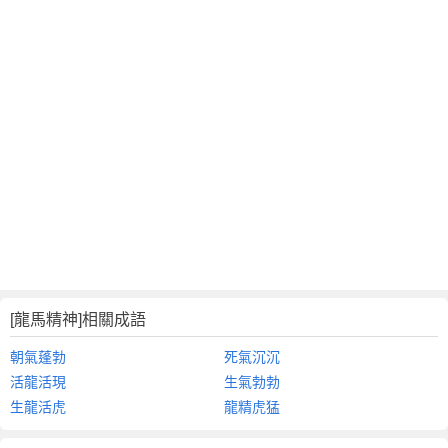
[龍馬精神]相關成語
朝氣蓬勃
死氣沉沉
活龍活現
生氣勃勃
生龍活虎
龍精虎猛