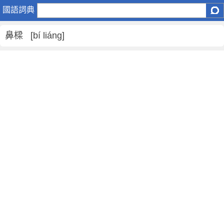
鼻
國語詞典
樑
是
鼻樑 [bí liáng]
什
麼
意
思
,
鼻
樑
的
解
釋
,
鼻
樑
的
反
義