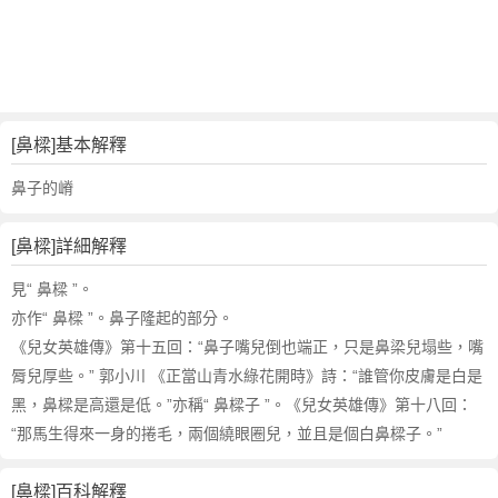
詞
近
義
詞
,
鼻
[鼻樑]基本解釋
樑
的
鼻子的嵴
意
思
[鼻樑]詳細解釋
,
鼻
見“ 鼻樑 ”。
樑
亦作“ 鼻樑 ”。鼻子隆起的部分。
的
《兒女英雄傳》第十五回：“鼻子嘴兒倒也端正，只是鼻梁兒塌些，嘴
英
脣兒厚些。” 郭小川 《正當山青水綠花開時》詩：“誰管你皮膚是白是
文
黑，鼻樑是高還是低。”亦稱“ 鼻樑子 ”。《兒女英雄傳》第十八回：
翻
譯
“那馬生得來一身的捲毛，兩個繞眼圈兒，並且是個白鼻樑子。”
[鼻樑]百科解釋