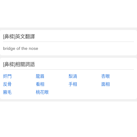
[鼻樑]英文翻譯
bridge of the nose
[鼻樑]相關詞語
奸門
龍眉
梨渦
杏眼
反骨
看相
手相
面相
腋毛
桃花眼