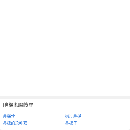
[鼻樑]相關搜尋
鼻樑骨
橫打鼻樑
鼻樑的梁咋寫
鼻樑子