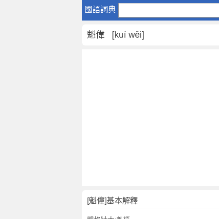
魁
國語詞典
偉
是
魁偉 [kuí wěi]
什
麼
意
思
,
魁
偉
的
解
釋
,
魁
偉
的
反
[魁偉]基本解釋
義