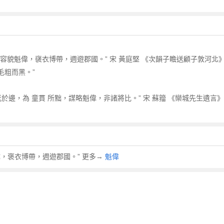
，容貌魁偉，襃衣博帶，週遊郡國。” 宋 黃庭堅 《次韻子瞻送顧子敦河北》：
毛粗而黑。”
，老於邊，為 童貫 所黜，謀略魁偉，非諸將比。” 宋 蘇籀 《欒城先生遺
，褒衣博帶，週遊郡國。” 更多→
魁偉