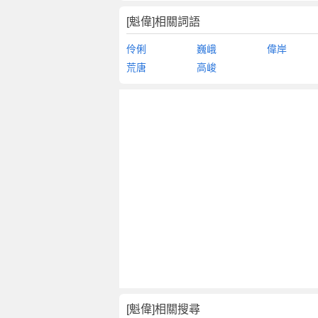
[魁偉]相關詞語
伶俐
巍峨
偉岸
荒唐
高峻
[魁偉]相關搜尋