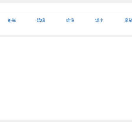
魁岸
嬌嗔
雄偉
矮小
摩