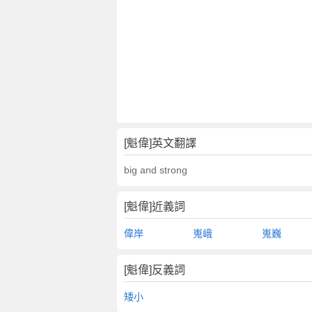
[魁偉]英文翻譯
big and strong
[魁偉]近義詞
偉岸
嵬峨
嵬巍
[魁偉]反義詞
矮小