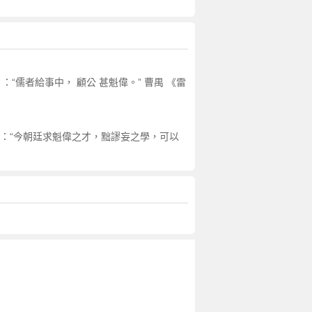
“儒者給事中， 顧公 甚魁偉。” 曹禺 《雷
言》：“今朝廷求魁偉之才，黜謬妄之學，可以