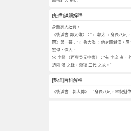
詞
體格壯大;魁梧
近
義
[魁偉]詳細解釋
詞
,
身體高大壯實。
魁
《後漢書·郭太傳》：“﹝ 郭太 ﹞身長八尺
偉
雨》第一幕：“﹝ 魯大海 ﹞他身體魁偉，眉
的
宏偉，偉大。
意
宋 李綱 《再與吳元中書》：“有 李庠 者
思
追兩 漢 之餘，漸復 三代 之故。”
,
魁
偉
[魁偉]百科解釋
的
《後漢書。郭太傳》：“身長八尺，容貌魁偉
英
文
翻
譯