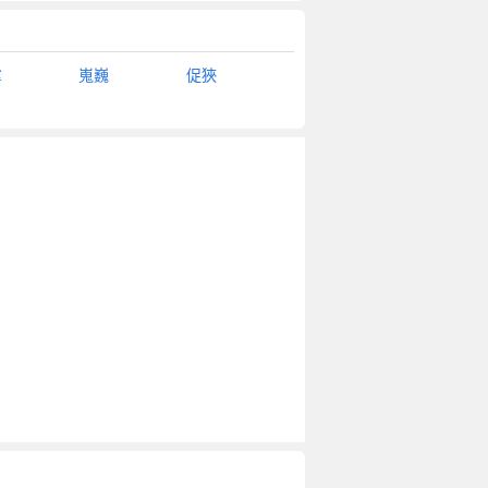
挲
嵬巍
促狹