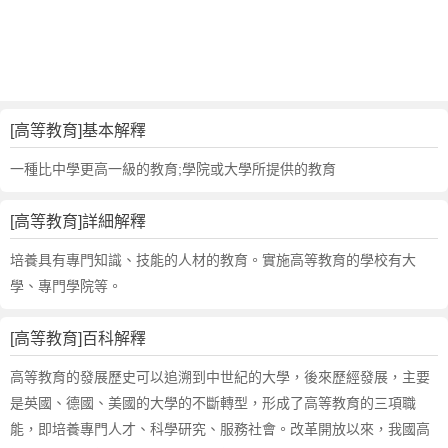
等
教
育
的
反
義
[高等教育]基本解釋
詞
近
一種比中學更高一級的教育;學院或大學所提供的教育
義
詞
[高等教育]詳細解釋
,
高
培養具有專門知識、技能的人材的教育。實施高等教育的學校有大
等
學、專門學院等。
教
育
[高等教育]百科解釋
的
意
高等教育的發展歷史可以追溯到中世紀的大學，後來歷經發展，主要
思
是英國、德國、美國的大學的不斷轉型，形成了高等教育的三項職
,
能，即培養專門人才、科學研究、服務社會。改革開放以來，我國高
高