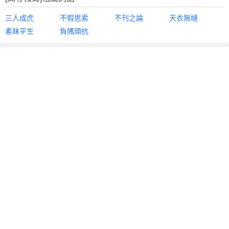
三人成虎
不假思索
不刊之論
天衣無縫
素昧平生
負隅頑抗