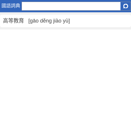
高
國語詞典
等
教
高等教育 [gāo děng jiào yù]
育
是
什
麼
意
思
,
高
等
教
育
的
解
釋
,
高