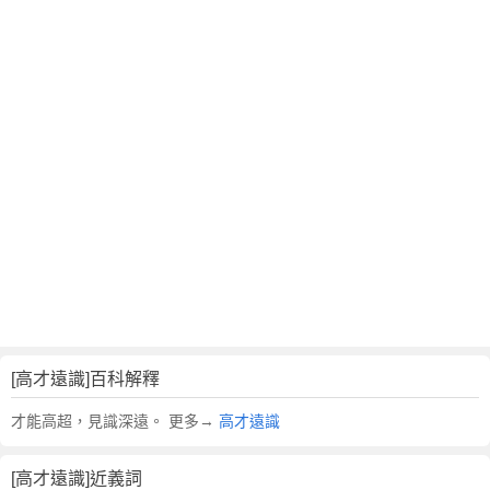
翻
譯
[高才遠識]百科解釋
才能高超，見識深遠。 更多→
高才遠識
[高才遠識]近義詞