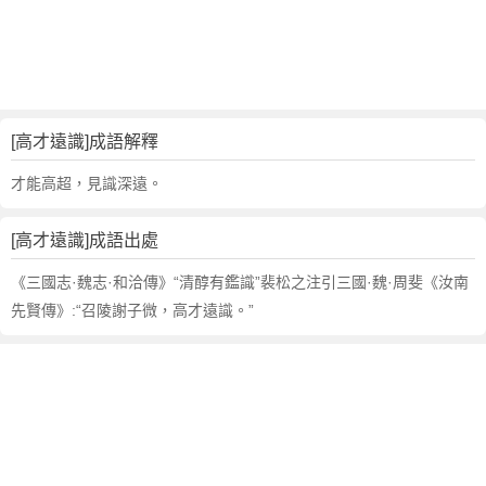
句
,
出
處
,
高
[高才遠識]成語解釋
才
遠
才能高超，見識深遠。
識
的
[高才遠識]成語出處
意
思
《三國志·魏志·和洽傳》“清醇有鑑識”裴松之注引三國·魏·周斐《汝南
,
先賢傳》:“召陵謝子微，高才遠識。”
成
語
故
事
,
英
文