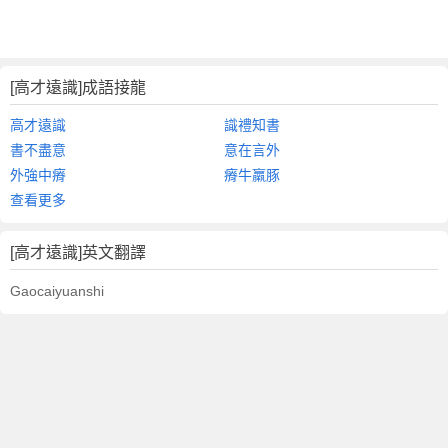
[高才遠識]成語接龍
高才遠識
識禮知書
書不盡意
意在言外
外強中瘠
瘠牛羸豚
查看更多
[高才遠識]英文翻譯
Gaocaiyuanshi