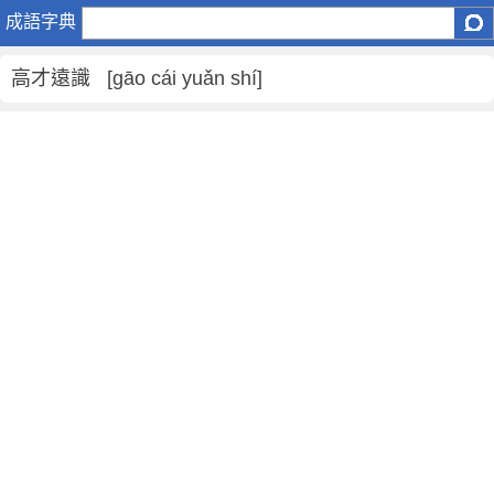
高
成語字典
才
遠
高才遠識 [gāo cái yuǎn shí]
識
是
什
麼
意
思
,
高
才
遠
識
的
解
釋
,
造