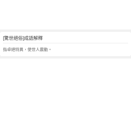
句
,
出
處
,
驚
[驚世絕俗]成語解釋
世
絕
指卓絕特異，使世人震動。
俗
的
意
思
,
成
語
故
事
,
英
文