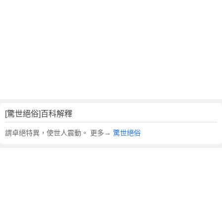
翻
譯
[驚世絕俗]百科解釋
謂卓絕特異，使世人震動。 更多→
驚世絕俗