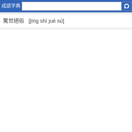
驚
成語字典
世
絕
驚世絕俗 [jīng shì jué sú]
俗
是
什
麼
意
思
,
驚
世
絕
俗
的
解
釋
,
造