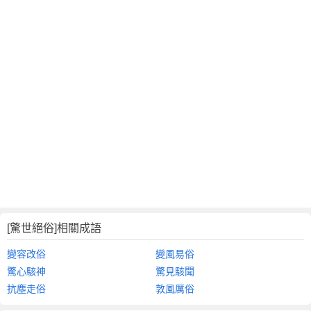
[驚世絕俗]相關成語
變容改俗
變風易俗
驚心駭神
驚見駭聞
抗塵走俗
敦風厲俗