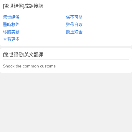
[驚世絕俗]成語接龍
驚世絕俗
俗不可醫
醫時救弊
弊帚自珍
珍饈美饌
饌玉炊金
查看更多
[驚世絕俗]英文翻譯
Shock the common customs