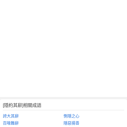
[隱約其辭]相關成語
誇大其辭
惻隱之心
百喙難辭
隱惡揚善