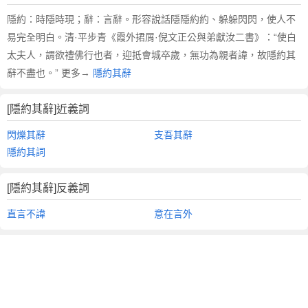
隱約：時隱時現；辭：言辭。形容說話隱隱約約、躲躲閃閃，使人不
易完全明白。清·平步青《霞外捃屑·倪文正公與弟獻汝二書》：“使白
太夫人，謂欲禮佛行也者，迎抵會城卒歲，無功為親者諱，故隱約其
辭不盡也。” 更多→
隱約其辭
[隱約其辭]近義詞
閃爍其辭
支吾其辭
隱約其詞
[隱約其辭]反義詞
直言不諱
意在言外