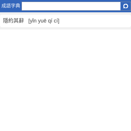
隱
成語字典
約
其
隱約其辭 [yǐn yuē qí cí]
辭
是
什
麼
意
思
,
隱
約
其
辭
的
解
釋
,
造