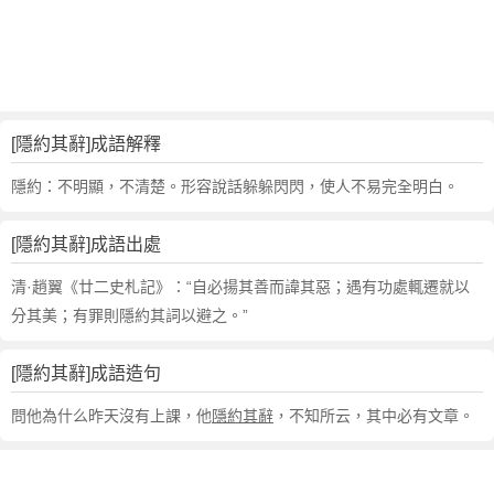
句
,
出
處
,
隱
[隱約其辭]成語解釋
約
其
隱約：不明顯，不清楚。形容說話躲躲閃閃，使人不易完全明白。
辭
的
[隱約其辭]成語出處
意
思
清·趙翼《廿二史札記》：“自必揚其善而諱其惡；遇有功處輒遷就以
,
分其美；有罪則隱約其詞以避之。”
成
語
[隱約其辭]成語造句
故
事
問他為什么昨天沒有上課，他
隱約其辭
，不知所云，其中必有文章。
,
英
文