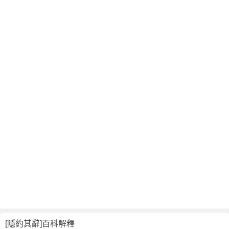
翻
譯
[隱約其辭]百科解釋