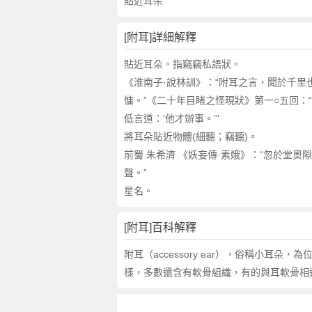
詞
貼近耳朵
近
義
[附耳]詳細解釋
詞
,
貼近耳朵。指竊竊私語狀。
附
《淮南子·說林訓》：“附耳之言，聞於千里也
耳
慵。”《二十年目睹之怪現狀》第一○五回：“
的
低言道：‘他才辦事。’”
意
將耳朵貼近物體(細聽；竊聽)。
思
前蜀 朱希濟 《妖妄傳·素娥》：“忽於堂奧
,
聲。”
附
耳
星名。
的
英
[附耳]百科解釋
文
附耳（accessory ear），俗稱小
翻
譯
樣，多數還含有軟骨組織，有的與耳軟骨相