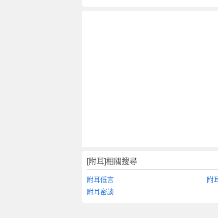
[附耳]相關搜尋
附耳低言
附
附耳密談