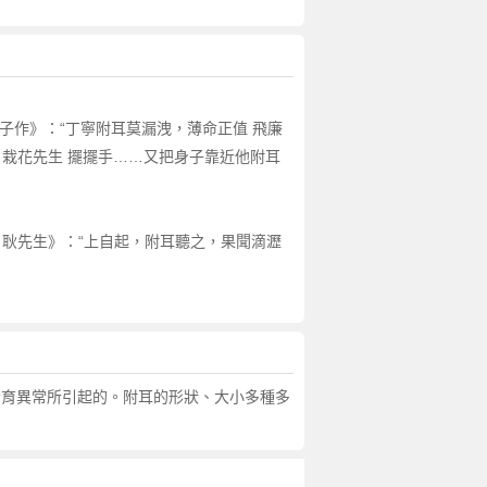
川子作》：“丁寧附耳莫漏洩，薄命正值 飛廉
“ 栽花先生 擺擺手……又把身子靠近他附耳
錄·耿先生》：“上自起，附耳聽之，果聞滴瀝
弓發育異常所引起的。附耳的形狀、大小多種多