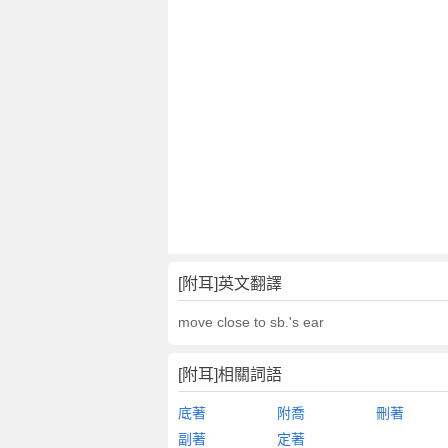
[附耳]英文翻譯
move close to sb.'s ear
[附耳]相關詞語
底著
附喬
刪著
副著
定著