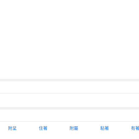
附呈
住著
附屬
粘著
有