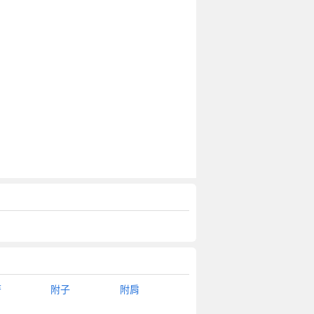
著
附子
附肩