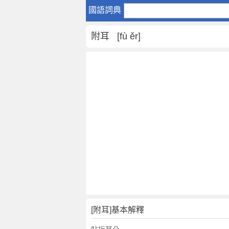
附
國語詞典
耳
是
附耳 [fù ěr]
什
麼
意
思
,
附
耳
的
解
釋
,
附
耳
的
反
[附耳]基本解釋
義