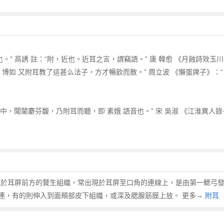
。” 高誘 註：“附，近也。近耳之言，謂竊語。” 唐 韓愈 《月蝕詩效玉
 博如 又附耳教了這甚么法子，方才暢飲而散。” 周立波 《懶蛋牌子》：
隙中，聞蘭麝芬馥，乃附耳而聽，即 素娥 語音也。” 宋 吳淑 《江淮異人
耳朵，為位於耳屏前方的贅生組織，常出現於耳屏至口角的連線上，是由第一鰓
連，有的則伸入到面頰部皮下組織，或深及腮腺筋膜上放。 更多→
附耳