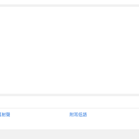
耳射聲
附耳低語