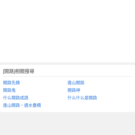
[開路]相關搜尋
開路先鋒
逢山開路
開路鬼
開路神
什么開路成語
什么什么是開路
逢山開路，遇水疊橋