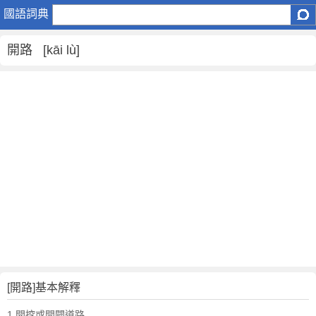
開
國語詞典
路
是
開路 [kāi lù]
什
麼
意
思
,
開
路
的
解
釋
,
開
路
的
反
[開路]基本解釋
義
1.開挖或開闢道路