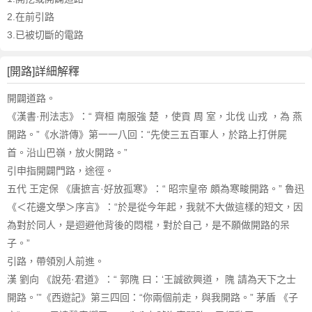
詞
近
2.在前引路
義
3.已被切斷的電路
詞
,
[開路]詳細解釋
開
路
開闢道路。
的
《漢書·刑法志》：“ 齊桓 南服強 楚 ，使貢 周 室，北伐 山戎 ，為 燕
意
開路。”《水滸傳》第一一八回：“先使三五百軍人，於路上打併屍
思
首。沿山巴嶺，放火開路。”
,
引申指開闢門路，途徑。
開
五代 王定保 《唐摭言·好放孤寒》：“ 昭宗皇帝 頗為寒畯開路。” 魯迅
路
的
《＜花邊文學＞序言》：“於是從今年起，我就不大做這樣的短文，因
英
為對於同人，是迴避他背後的悶棍，對於自己，是不願做開路的呆
文
子。”
翻
引路，帶領別人前進。
譯
漢 劉向 《說苑·君道》：“ 郭隗 曰：‘王誠欲興道， 隗 請為天下之士
開路。’”《西遊記》第三四回：“你兩個前走，與我開路。” 茅盾 《子