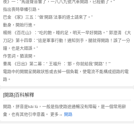
夜》一：“馬達聲音響了，一八八九號汽車開路，已經動了。”
指出喪時舉幡引路。
巴金 《家》三五：“做‘開路’法事的道士請來了。”
動身，開始行進。
楊朔 《百花山》：“吃的飽，睡的足，明天一早好開路。” 郭澄清 《大
刀記》第十四章：“這是軍事行動！通知到手，腿就得開路！誤了一分
鐘，也是大錯誤。”
作詈詞。猶滾開。
曹禺 《日出》第二幕：“ 王福升 ：‘那，你就給我“開路”！’”
電路中的開關呈開啟狀態或去掉一個負載，使電流不能構成迴路的電
路。
[開路]百科解釋
開路，拼音是kāi lù，一般是指使路途通暢沒有障礙，是一個常用辭
彙，也有其他引申意義。 更多→
開路