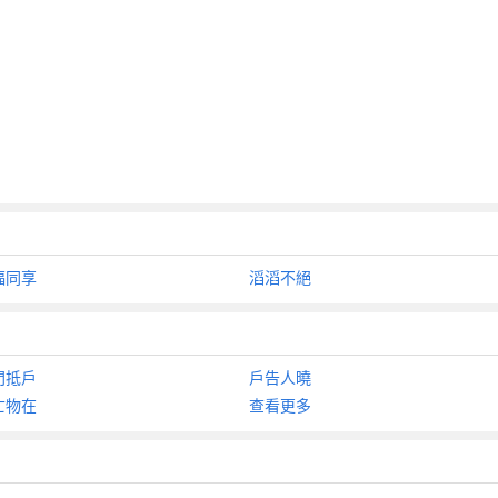
福同享
滔滔不絕
門抵戶
戶告人曉
亡物在
查看更多