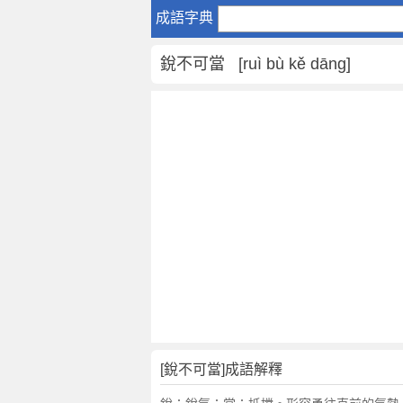
銳
成語字典
不
可
銳不可當 [ruì bù kě dāng]
當
是
什
麼
意
思
,
銳
不
可
當
的
解
釋
,
[銳不可當]成語解釋
造