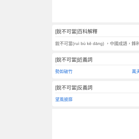
翻
譯
[銳不可當]百科解釋
銳不可當(ruì bù kě dāng) ，中
[銳不可當]近義詞
勢如破竹
萬
[銳不可當]反義詞
望風披靡