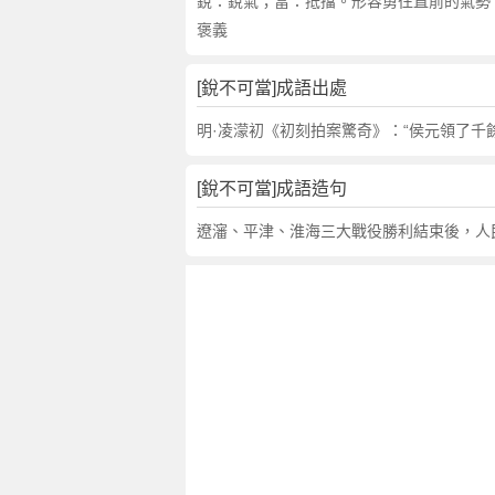
句
銳：銳氣；當：抵擋。形容勇往直前的氣勢
,
褒義
出
處
[銳不可當]成語出處
,
銳
明·凌濛初《初刻拍案驚奇》：“侯元領了千
不
可
[銳不可當]成語造句
當
的
遼瀋、平津、淮海三大戰役勝利結束後，人
意
思
,
成
語
故
事
,
英
文