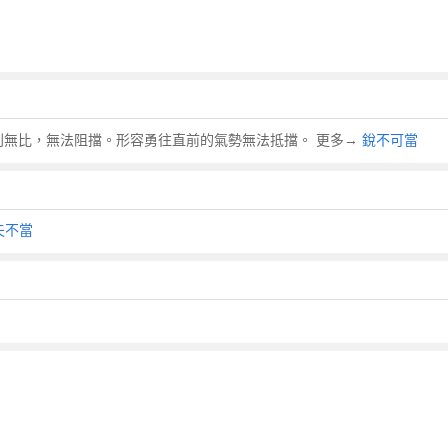
國成語，鋒利無比，無法阻擋。形容勇往直前的氣勢無法抵擋。 更多→
銳不可當
夫不當