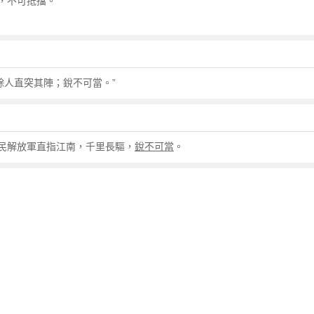
，不可抵擋。
餘人直突其陣；銳不可當。”
民解放軍直指江南，千里長驅，
銳不可當
。