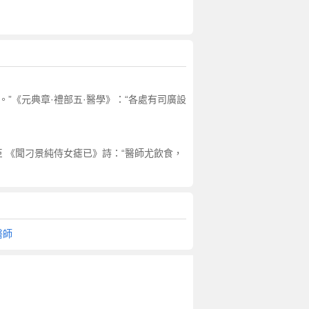
。”《元典章·禮部五·醫學》：“各處有司廣設
堯臣 《聞刁景純侍女瘧已》詩：“醫師尤飲食，
醫師