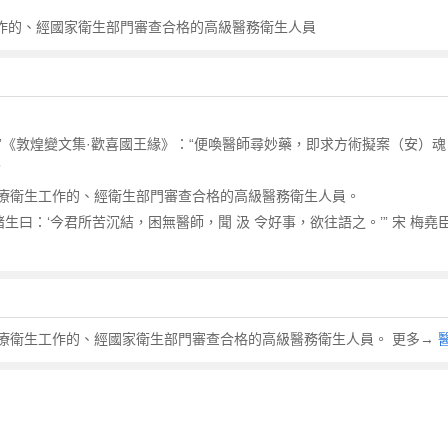
工作的、經國家衛生部門審查合格的高級醫務衛生人員
”《敦煌變文集·歡喜國王緣》：“便喚醫師尋妙藥，即求方術擬案（安）魂
”
療衛生工作的、經衛生部門審查合格的高級醫務衛生人員。
“諸生曰：‘今君所苦沉結，困無醫師，聞 汲 令好事，欲往語之。’” 宋 梅
療衛生工作的、經國家衛生部門審查合格的高級醫務衛生人員。 更多→