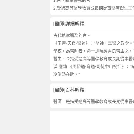
詞
1.古代執掌醫務的官
近
2.受過高等醫學教育或長期從事醫療衛生
義
詞
[醫師]詳細解釋
,
醫
古代執掌醫務的官。
師
《周禮·天官·醫師》：“醫師，掌醫之政令。
的
學校，為醫師者，命一通曉經書良醫主之。
意
醫生。今指受過高等醫學教育或長期從事醫
思
漢 應劭 《風俗通·窮通·司徒中山祝恬》：
,
冷滑滯在脾。”
醫
師
的
[醫師]百科解釋
英
醫師，是指受過高等醫學教育或長期從事醫
文
翻
譯