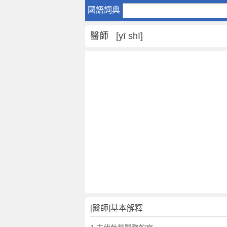
醫
國語詞典
師
是
醫師 [yī shī]
什
麼
意
思
,
醫
師
的
解
釋
,
醫
師
的
反
[醫師]基本解釋
義