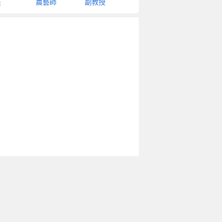
夫
農藝師
副教授