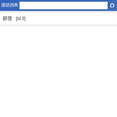
鄙
國語詞典
俚
是
鄙俚 [bǐ lǐ]
什
麼
意
思
,
鄙
俚
的
解
釋
,
鄙
俚
的
反
義