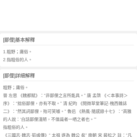
詞
近
義
詞
,
鄙
[鄙俚]基本解釋
俚
的
1.粗野；庸俗。
意
2.指粗俗的人。
思
,
[鄙俚]詳細解釋
鄙
俚
粗野；庸俗。
的
晉 左思 《魏都賦》：“非鄙俚之言所能具。” 唐 孟棨 《＜本事詩＞
英
序》：“拙俗鄙俚，亦有不取。” 清 紀昀 《閱微草堂筆記·槐西雜誌
文
二》：“然其詞鄙俚，殆可笑噱。” 魯迅 《熱風·隨感錄十七》：“高雅
翻
譯
的人說：‘白話鄙俚淺陋，不值識者一哂之者也。’”
指粗俗的人。
《三國志·魏志·荀彧傳》“ 太祖 遂為 魏公 矣” 南朝 宋 裴松之 註：“凡