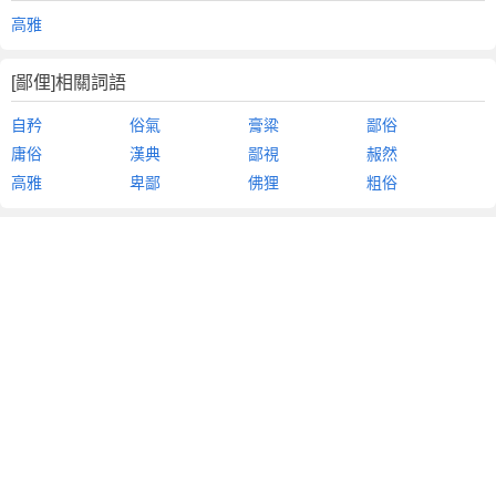
高雅
[鄙俚]相關詞語
自矜
俗氣
膏粱
鄙俗
庸俗
漢典
鄙視
赧然
高雅
卑鄙
佛狸
粗俗