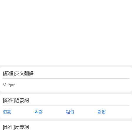
[鄙俚]英文翻譯
Vulgar
[鄙俚]近義詞
俗氣
卑鄙
粗俗
鄙俗
[鄙俚]反義詞