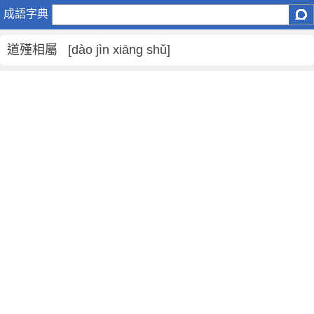
道
成語字典
殣
相
道殣相屬 [dào jìn xiāng shǔ]
屬
是
什
麼
意
思
,
道
殣
相
屬
的
解
釋
,
造