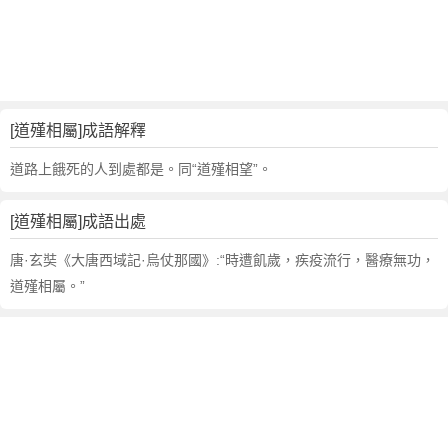
句
,
出
處
,
道
[道殣相屬]成語解釋
殣
相
道路上餓死的人到處都是。同“道殣相望”。
屬
的
[道殣相屬]成語出處
意
思
唐·玄奘《大唐西域記·烏仗那國》:“時遭飢歲，疾疫流行，醫療無功，
,
道殣相屬。”
成
語
故
事
,
英
文