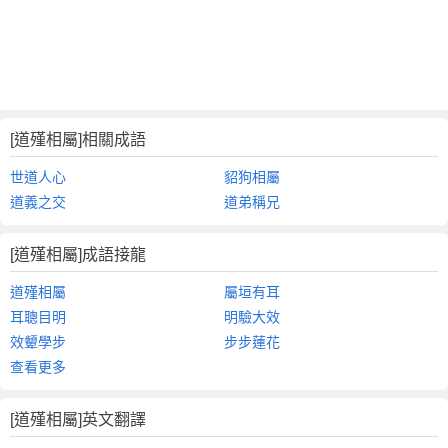
[道殣相屬]相關成語
世道人心
貂狗相屬
道義之交
道弟稱兄
[道殣相屬]成語接龍
道殣相屬
屬垣有耳
耳聰目明
明驗大效
效顰學步
步步蓮花
查看更多
[道殣相屬]英文翻譯