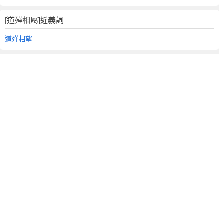
[道殣相屬]近義詞
道殣相望