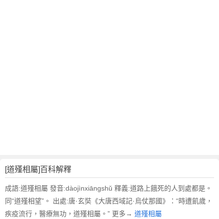
翻
譯
[道殣相屬]百科解釋
成語:道殣相屬 發音:dàojìnxiāngshǔ 釋義:道路上餓死的人到處都是。
同“道殣相望”。 出處:唐·玄奘《大唐西域記·烏仗那國》：“時遭飢歲，
疾疫流行，醫療無功，道殣相屬。” 更多→
道殣相屬