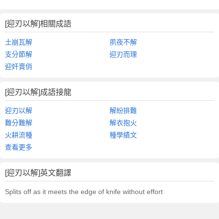
[迎刃以解]相關成語
土崩瓦解
夙夜不解
支分節解
迎刃而理
迎奸賣俏
[迎刃以解]成語接龍
迎刃以解
解紛排難
難分難解
解衣抱火
火耕流種
種學績文
查看更多
[迎刃以解]英文翻譯
Splits off as it meets the edge of knife without effort