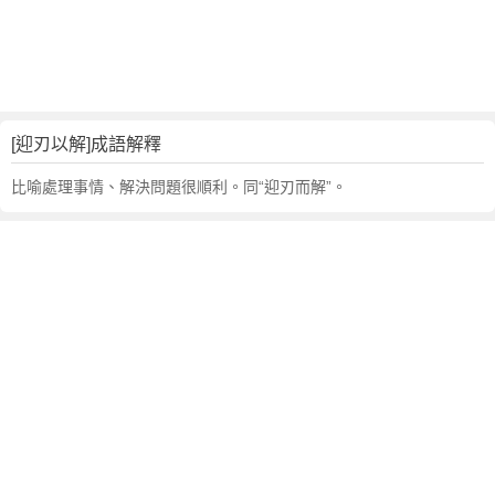
句
,
出
處
,
迎
[迎刃以解]成語解釋
刃
以
比喻處理事情、解決問題很順利。同“迎刃而解”。
解
的
意
思
,
成
語
故
事
,
英
文