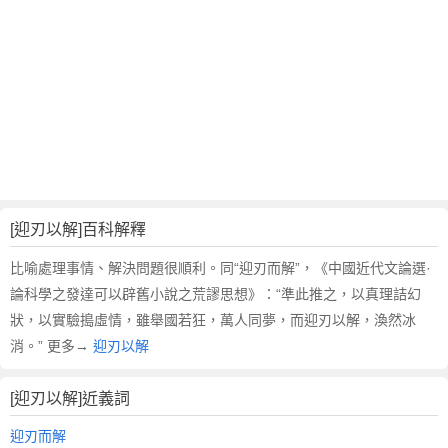
翻
譯
[迎刃以解]百科解釋
比喻處理事情、解決問題很順利。同“迎刃而解”，《中國近代文論選·
論科學之發達可以辟舊小說之荒謬思想》：“準此推之，以真理詰幻
狀，以實驗搗虛情，雖舉國若狂，萬人同夢，而迎刃以解，渙然冰
消。” 更多→
迎刃以解
[迎刃以解]近義詞
迎刃而解