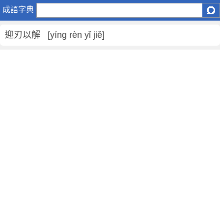
迎
成語字典
刃
以
迎刃以解 [yíng rèn yǐ jiě]
解
是
什
麼
意
思
,
迎
刃
以
解
的
解
釋
,
造