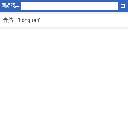
轟
國語詞典
然
是
轟然 [hōng rán]
什
麼
意
思
,
轟
然
的
解
釋
,
轟
然
的
反
義