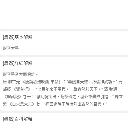
詞
近
義
詞
,
轟
[轟然]基本解釋
然
的
形容大聲
意
思
[轟然]詳細解釋
,
轟
形容聲音大而嘈雜。
然
唐 柳宗元 《唐鐃歌鼓吹曲·東蠻》：“轟然自天墜，乃信神武功。” 元
的
郝經 《賢台行》：“七百年來不用兵，一戰轟然駭天下。” 清 魏源
英
《聖武記》卷一：“忽勁騎突出，截擊殲之，城外軍轟然引退。” 周立
文
波 《白求恩大夫》七：“裡面還時不時爆烈出轟然的巨響。”
翻
譯
[轟然]百科解釋