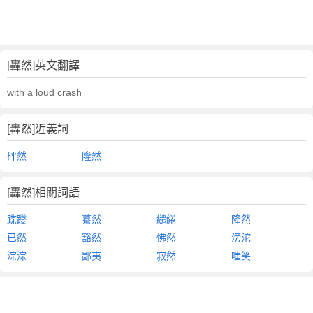
[轟然]英文翻譯
with a loud crash
[轟然]近義詞
砰然
隆然
[轟然]相關詞語
蹀躞
驀然
繾綣
隆然
已然
豁然
怫然
滂沱
淙淙
鄙夷
寂然
嗤笑