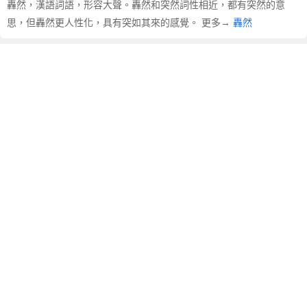
轟然，漢語詞語，形容大聲。轟然和突然詞性相近，都有突然的意
思，但轟然更人性化，具有突如其來的感覺。 更多→
轟然