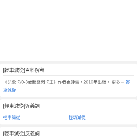
翻
譯
[輕車減從]百科解釋
《兒歌卡/0-3歲超級閃卡王》作者崔鍾雷，2010年出版。 更多→
輕
車減從
[輕車減從]近義詞
輕車簡從
輕騎減從
[輕車減從]反義詞