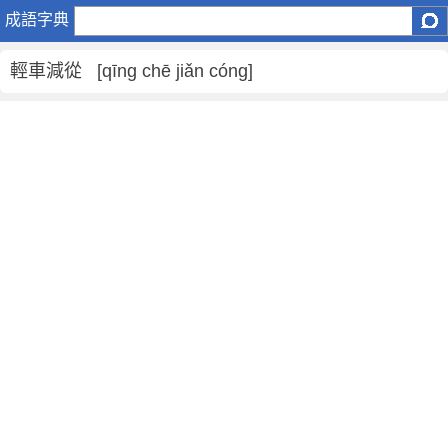
輕
成語字典
車
減
輕車減從 [qīng chē jiǎn cóng]
從
是
什
麼
意
思
,
輕
車
減
從
的
解
釋
,
造