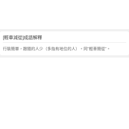
句
,
出
處
,
輕
[輕車減從]成語解釋
車
減
行裝簡單，跟隨的人少（多指有地位的人）。同“輕車簡從”。
從
的
意
思
,
成
語
故
事
,
英
文