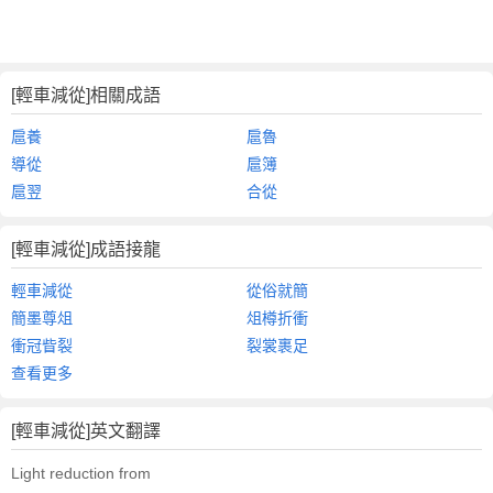
[輕車減從]相關成語
扈養
扈魯
導從
扈簿
扈翌
合從
[輕車減從]成語接龍
輕車減從
從俗就簡
簡墨尊俎
俎樽折衝
衝冠眥裂
裂裳裹足
查看更多
[輕車減從]英文翻譯
Light reduction from