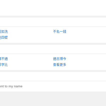
貧如洗
不名一錢
徒四壁
理不通
通古博今
櫛字比
查看更多
cent to my name