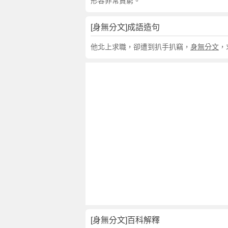
句
形容非常貧窮。
,
出
[身無分文]成語造句
處
,
他北上求職，卻遭到扒手扒竊，
身無分文
，
身
無
分
文
的
意
思
,
成
語
故
事
,
英
[身無分文]百科解釋
文