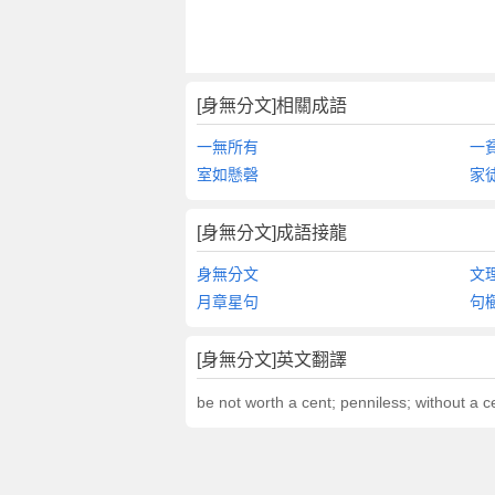
[身無分文]相關成語
一無所有
一
室如懸磬
家
[身無分文]成語接龍
身無分文
文
月章星句
句
[身無分文]英文翻譯
be not worth a cent; penniless; without a 