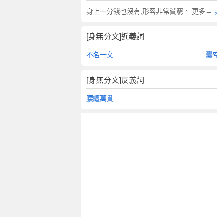
翻
身上一分錢也沒有,形容非常貧窮。 更多→
譯
[身無分文]近義詞
不名一文
囊
[身無分文]反義詞
腰纏萬貫