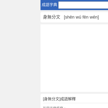
身
成語字典
無
分
身無分文 [shēn wú fēn wén]
文
是
什
麼
意
思
,
身
無
分
文
的
解
釋
,
[身無分文]成語解釋
造