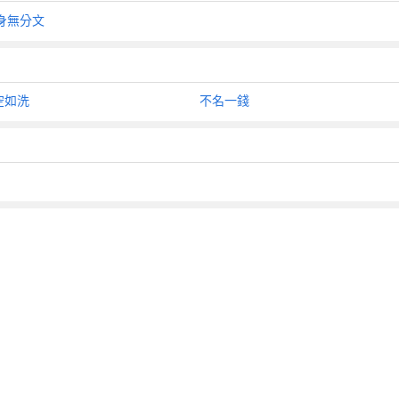
身無分文
空如洗
不名一錢