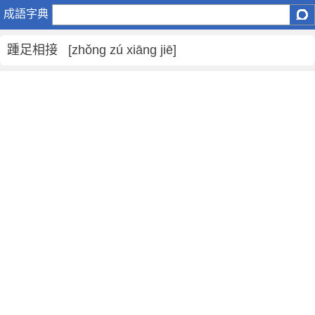
踵
成語字典
足
相
踵足相接 [zhǒng zú xiāng jiē]
接
是
什
麼
意
思
,
踵
足
相
接
的
解
釋
,
造