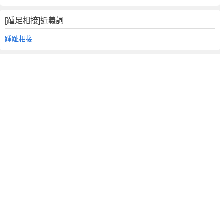
[踵足相接]近義詞
踵趾相接