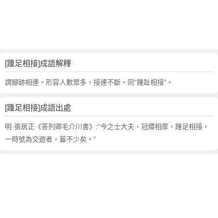
句
,
出
處
,
踵
[踵足相接]成語解釋
足
相
謂腳跡相連。形容人數眾多，接連不斷。同“踵趾相接”。
接
的
[踵足相接]成語出處
意
思
明·張居正《答列卿毛介川書》:“今之士大夫，冠纓相摩，踵足相接，
,
一時號為交遊者，蓋不少矣。”
成
語
故
事
,
英
文