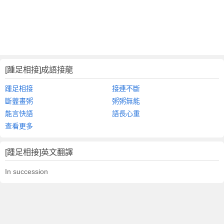
[踵足相接]成語接龍
踵足相接
接連不斷
斷虀畫粥
粥粥無能
能言快語
語長心重
查看更多
[踵足相接]英文翻譯
In succession