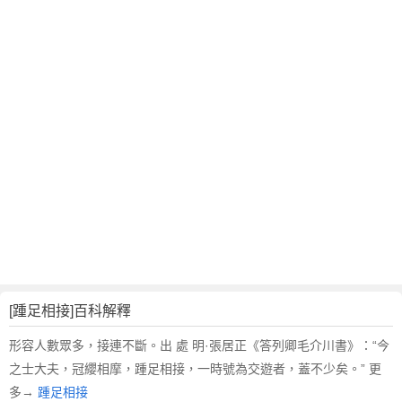
翻
譯
[踵足相接]百科解釋
形容人數眾多，接連不斷。出 處 明·張居正《答列卿毛介川書》：“今
之士大夫，冠纓相摩，踵足相接，一時號為交遊者，蓋不少矣。” 更
多→
踵足相接