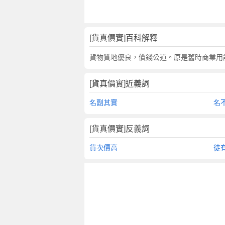
翻
譯
[貨真價實]百科解釋
貨物質地優良，價錢公道。原是舊時商業用
[貨真價實]近義詞
名副其實
名
[貨真價實]反義詞
貨次價高
徒