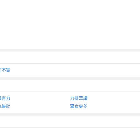
而不實
與有力
力排眾議
紈魯縞
查看更多