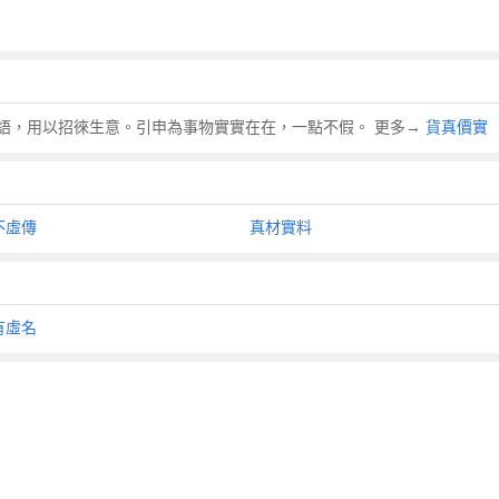
語，用以招徠生意。引申為事物實實在在，一點不假。 更多→
貨真價實
不虛傳
真材實料
有虛名