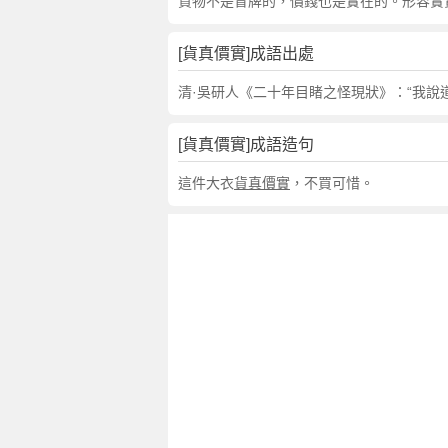
句
貨物不是冒牌的，價錢也是實在的。形容實
,
出
[貨真價實]成語出處
處
,
清·吳研人《二十年目睹之怪現狀》：“我說道
貨
真
[貨真價實]成語造句
價
實
這件大衣
貨真價實
，不買可惜。
的
意
思
,
成
語
故
事
,
英
文