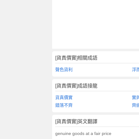
[貨真價實]相關成語
聲色貨利
浮
[貨真價實]成語接龍
貨真價實
實
錯落不齊
齊
[貨真價實]英文翻譯
genuine goods at a fair price