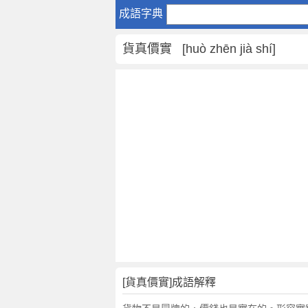
貨
成語字典
真
價
貨真價實 [huò zhēn jià shí]
實
是
什
麼
意
思
,
貨
真
價
實
的
解
釋
,
[貨真價實]成語解釋
造