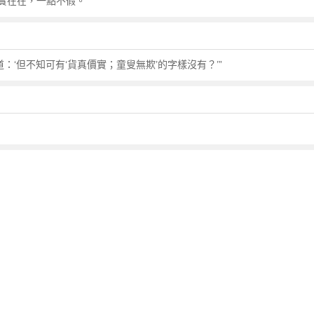
實在在，一點不假。
：‘但不知可有‘貨真價實；童叟無欺’的字樣沒有？’”