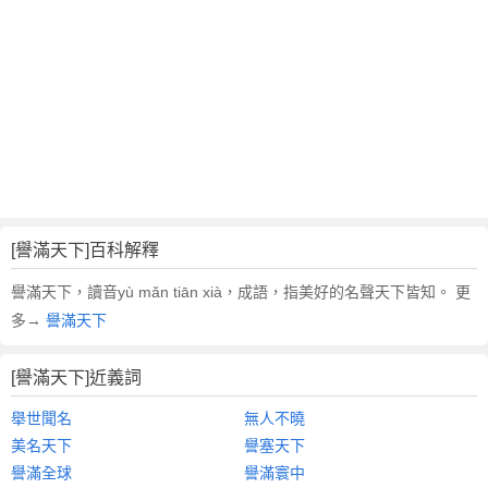
翻
譯
[譽滿天下]百科解釋
譽滿天下，讀音yù mǎn tiān xià，成語，指美好的名聲天下皆知。 更
多→
譽滿天下
[譽滿天下]近義詞
舉世聞名
無人不曉
美名天下
譽塞天下
譽滿全球
譽滿寰中