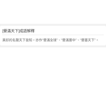
句
,
出
處
,
譽
[譽滿天下]成語解釋
滿
天
美好的名聲天下皆知。亦作“譽滿全球”、“譽滿寰中”、“譽塞天下”。
下
的
意
思
,
成
語
故
事
,
英
文