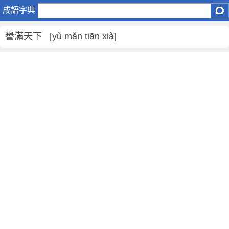
譽
成語字典
滿
天
譽滿天下 [yù mǎn tiān xià]
下
是
什
麼
意
思
,
譽
滿
天
下
的
解
釋
,
造