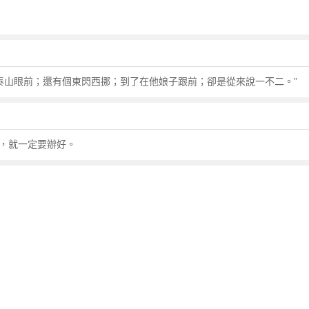
泰山眼前；還有個東閃西挪；到了在他娘子跟前；卻是從來說一不二。”
，就一定要辦好。