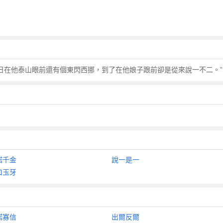
平日在他泰山眼前還有個東閃西挪，到了在他娘子跟前卻是從來說一不二。”
諾千金
說一是一
口玉牙
諾寡信
出爾反爾