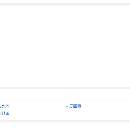
言九鼎
三反四覆
口雌黃