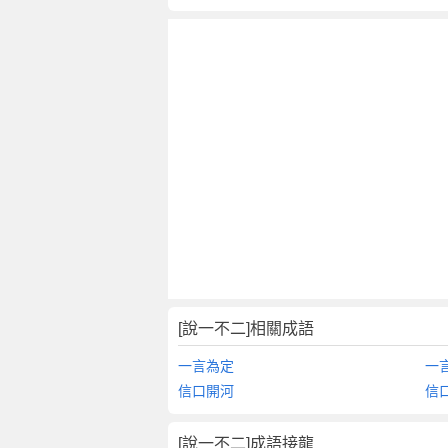
[說一不二]相關成語
一言為定
一
信口開河
信
[說一不二]成語接龍