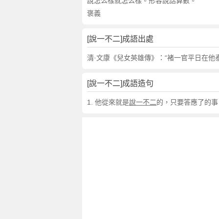
句
說怎么樣就怎么樣。形容說話算數。
,
褒義
出
處
[說一不二]成語出處
,
說
清·文康《兒女英雄傳》：“褚一官平日在他
一
不
[說一不二]成語造句
二
的
1. 他從來就是
說一不二
的，只要答應了的事
意
思
,
成
語
故
事
,
英
文