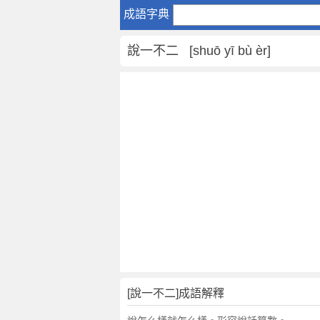
說
成語字典
一
不
說一不二 [shuō yī bù èr]
二
是
什
麼
意
思
,
說
一
不
二
的
解
釋
,
[說一不二]成語解釋
造