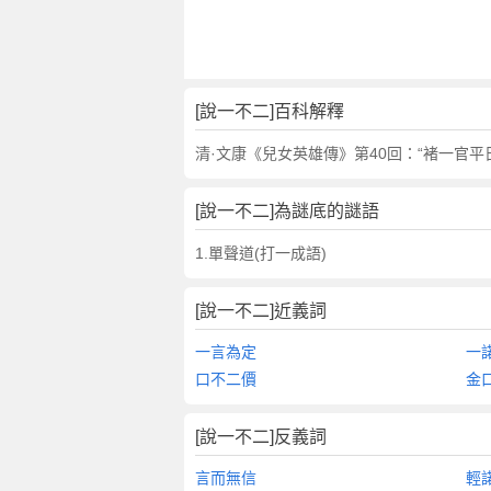
翻
譯
[說一不二]百科解釋
清·文康《兒女英雄傳》第40回：“褚一官
[說一不二]為謎底的謎語
1.單聲道(打一成語)
[說一不二]近義詞
一言為定
一
口不二價
金
[說一不二]反義詞
言而無信
輕