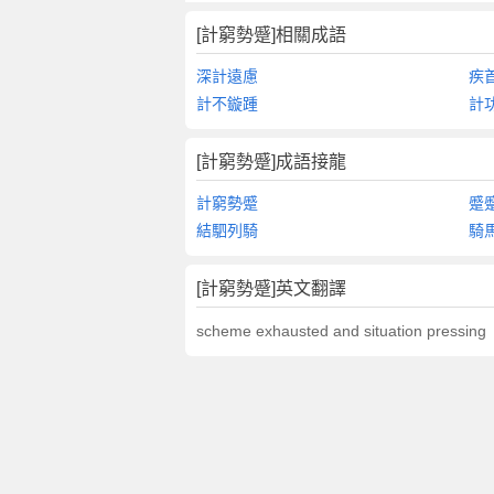
[計窮勢蹙]相關成語
深計遠慮
疾
計不鏇踵
計
[計窮勢蹙]成語接龍
計窮勢蹙
蹙
結駟列騎
騎
[計窮勢蹙]英文翻譯
scheme exhausted and situation pressing