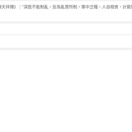
陳天祥傳》：“深既不能制亂，反為亂眾所制，軍中乏糧，人自相食，計窮