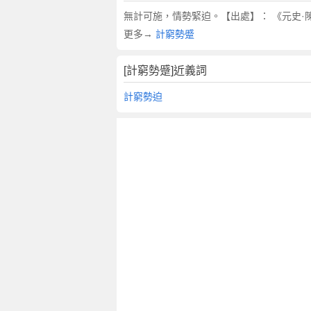
翻
無計可施，情勢緊迫。【出處】： 《元史·
譯
更多→
計窮勢蹙
[計窮勢蹙]近義詞
計窮勢迫