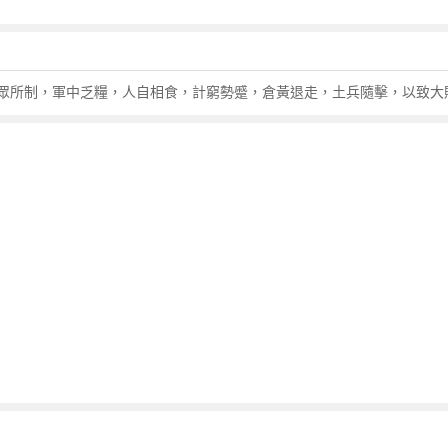
亂眾所制，軍中乏糧，人自相食，計窮勢蹙，倉黃退走，土兵隨擊，以致大