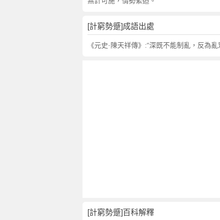
句
無計可施，情勢緊迫。
,
出
[計窮勢蹙]成語出處
處
,
《元史·陳天祥傳》:“深既不能制亂，反為
計
窮
勢
蹙
的
意
思
,
成
語
故
事
,
英
[計窮勢蹙]百科解釋
文