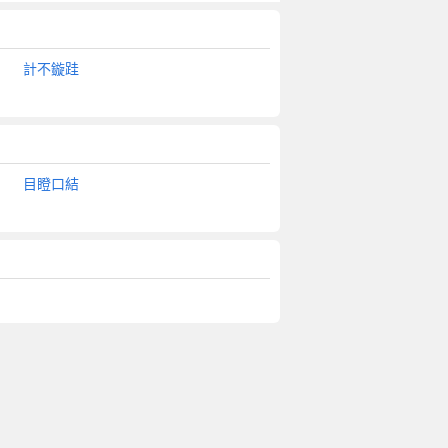
計不鏇跬
目瞪口結