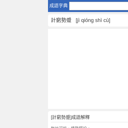
計
成語字典
窮
勢
計窮勢蹙 [jì qióng shì cù]
蹙
是
什
麼
意
思
,
計
窮
勢
蹙
的
解
釋
,
[計窮勢蹙]成語解釋
造