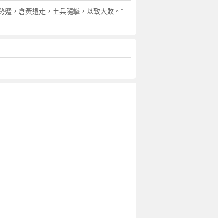
勢蹙，倉黃退走，土兵隨擊，以致大敗。”