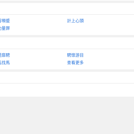
首嚬蹙
計上心頭
功量罪
蹙靡騁
騁懷游目
馬找馬
查看更多