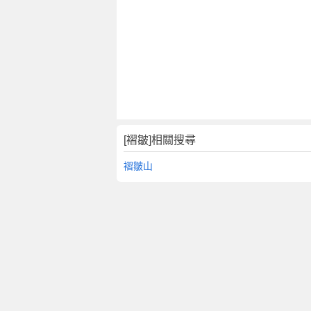
[褶皺]相關搜尋
褶皺山