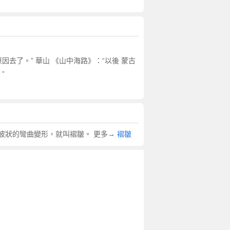
去了。” 華山 《山中海路》：“以後 蒙古
”
波狀的彎曲變形，就叫褶皺。 更多→
褶皺