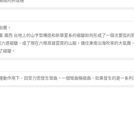
曲成的拱或槽
岩層。
看 廣西 台地上的山字型構造和新華夏系的褶皺如何形成了一個次要弧的原因
成六道褶皺，成了現在六條高聳雲霄的山脈，擋住東南沿海吹來的大氣團。
了褶皺。
運動作用下，因受力而發生彎曲，一個彎曲稱褶曲，如果發生的是一系列