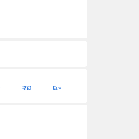
子
皺褶
斷層