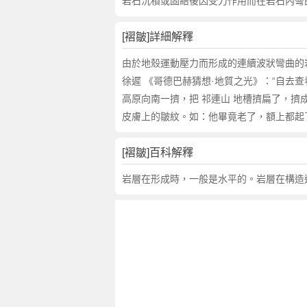
詞
岩石沉積或固結後因受力作用而在岩石內彎
近
義
[褶皺]詳細解釋
詞
,
由於地殼運動壓力而形成的連續波狀彎曲的
褶
徐遲 《哥德巴赫猜想·地質之光》：“自去查
皺
高原向南一擠，把 祁連山 地槽擠扁了，擠
的
皮膚上的皺紋。如：他畢竟老了，額上都起
意
思
[褶皺]百科解釋
,
褶
岩層在形成時，一般是水平的。岩層在構造
皺
的
英
文
翻
譯