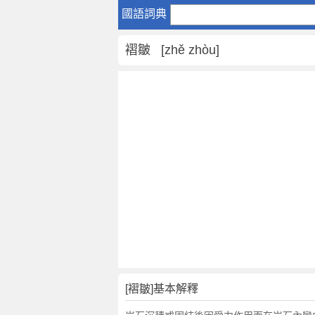
褶
國語詞典
皺
是
褶皺 [zhě zhòu]
什
麼
意
思
,
褶
皺
的
解
釋
,
褶
皺
的
反
[褶皺]基本解釋
義