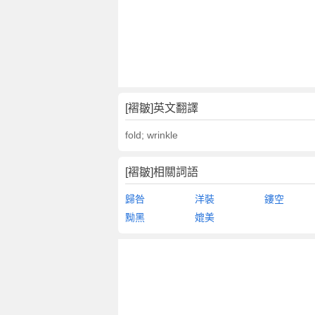
[褶皺]英文翻譯
fold; wrinkle
[褶皺]相關詞語
歸咎
洋裝
鏤空
黝黑
媲美