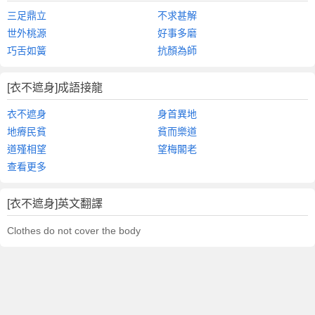
三足鼎立
不求甚解
世外桃源
好事多磨
巧舌如簧
抗顏為師
[衣不遮身]成語接龍
衣不遮身
身首異地
地瘠民貧
貧而樂道
道殣相望
望梅閣老
查看更多
[衣不遮身]英文翻譯
Clothes do not cover the body