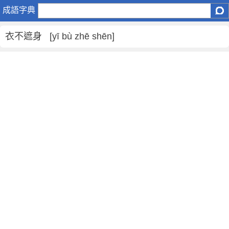
衣
成語字典
不
遮
衣不遮身 [yī bù zhē shēn]
身
是
什
麼
意
思
,
衣
不
遮
身
的
解
釋
,
造