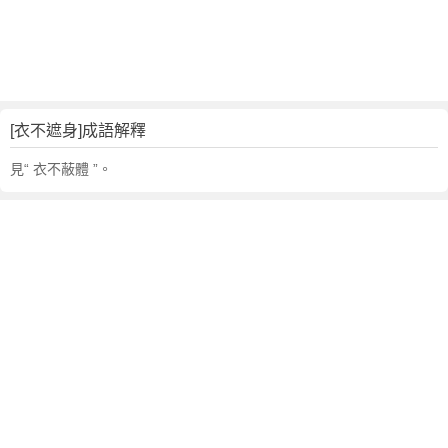
句
,
出
處
,
衣
[衣不遮身]成語解釋
不
遮
見“ 衣不蔽體 ”。
身
的
意
思
,
成
語
故
事
,
英
文