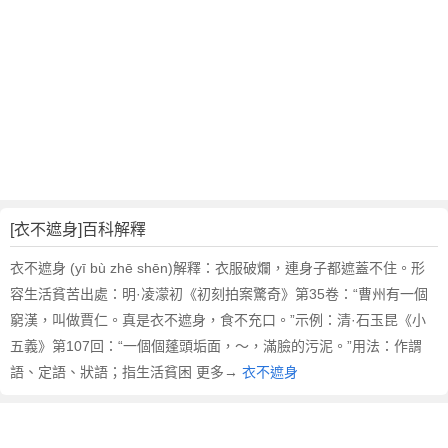
翻
譯
[衣不遮身]百科解釋
衣不遮身 (yī bù zhē shēn)解釋：衣服破爛，連身子都遮蓋不住。形
容生活貧苦出處：明·凌濛初《初刻拍案驚奇》第35卷：“曹州有一個
窮漢，叫做賈仁。真是衣不遮身，食不充口。”示例：清·石玉昆《小
五義》第107回：“一個個蓬頭垢面，～，滿臉的污泥。”用法：作謂
語、定語、狀語；指生活貧困 更多→
衣不遮身