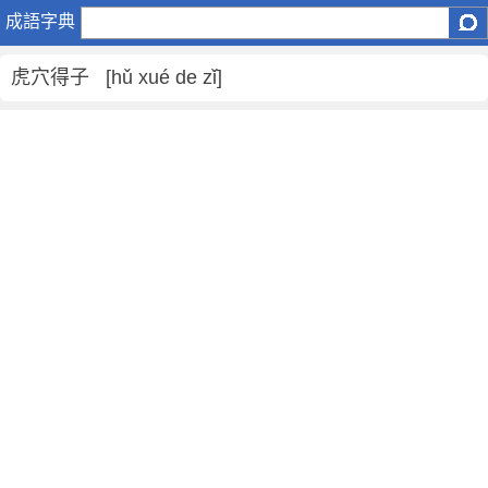
虎
成語字典
穴
得
虎穴得子 [hǔ xué de zǐ]
子
是
什
麼
意
思
,
虎
穴
得
子
的
解
釋
,
造