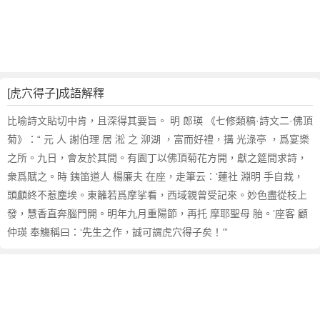
句
,
出
處
,
虎
[虎穴得子]成語解釋
穴
得
比喻詩文貼切中肯，且深得其要旨。 明 郎瑛 《七修類稿·詩文二·佛頂
子
菊》：“ 元 人 謝伯理 居 淞 之 泖湖 ，富而好禮，搆 光淥亭 ，爲宴樂
的
之所。九日，會友於其間。有園丁以佛頂菊花方開，獻之筵間求詩，
意
衆爲賦之。時 銕笛道人 楊廉夫 在座，走筆云：‘蓮社 淵明 手自栽，
思
頭顱終不惹塵埃。東籬若爲摩挲看，西域親曾受記來。妙色盡從枝上
,
成
發，慧香直奔腦門開。明年九月重陽節，再托 摩耶聖母 胎。’座客 顧
語
仲瑛 奉觴稱曰：‘先生之作，誠可謂虎穴得子矣！’”
故
事
,
英
文