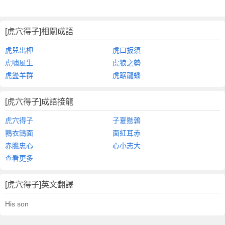
[虎穴得子]相關成語
虎兕出柙
虎口扳須
虎嘯風生
虎狼之勢
虎盪羊群
虎踞龍蟠
[虎穴得子]成語接龍
虎穴得子
子夏懸鶉
鶉衣鵠面
面紅耳赤
赤膽忠心
心小志大
查看更多
[虎穴得子]英文翻譯
His son