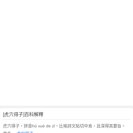
翻
譯
[虎穴得子]百科解釋
虎穴得子，拼音hǔ xué de zǐ，比喻詩文貼切中肯，且深得其要旨。