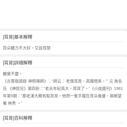
詞
近
義
詞
,
耳
[耳背]基本解釋
背
的
耳朵聽力不大好。又說耳閉
意
思
[耳背]詳細解釋
,
耳
聽覺不靈。
背
《古尊宿語錄·神照禪師》：“師云：‘老僧耳背，高聲問來。’” 元 無名
的
氏 《神奴兒》第四折：“老夫年紀高大，耳背了。”《小說選刊》1981
英
年第9期：“那老漢大概有點耳背。他把一隻手攏在耳朵後邊，兩眼望
文
著 林秀 。”
翻
譯
[耳背]百科解釋