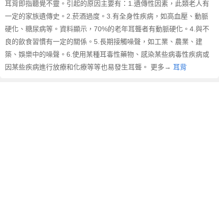
耳背即指聽覺不靈。引起的原因主要有：1.遺傳性因素，此類老人有
一定的家族遺傳史。2.菸酒過度。3.有全身性疾病，如高血壓、動脈
硬化、糖尿病等。資料顯示，70%的老年耳聾者有動脈硬化。4.與不
良的飲食習慣有一定的關係。5.長期接觸噪聲，如工業、農業、建
築、娛樂中的噪聲。6.使用某種耳毒性藥物、感染某些病毒性疾病或
因某些疾病進行放療和化療等等也易發生耳聾。 更多→
耳背