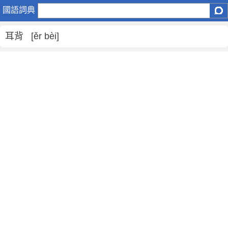
耳
國語詞典
背
是
耳背 [ěr bèi]
什
麼
意
思
,
耳
背
的
解
釋
,
耳
背
的
反
義