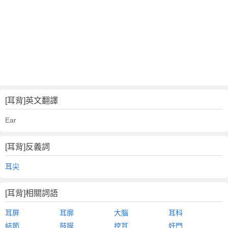
[耳背]英文翻譯
Ear
[耳背]反義詞
耳尖
[耳背]相關詞語
耳屏
耳廓
大腦
耳科
結節
鼓膜
挖耳
奸門