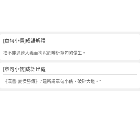
句
,
出
處
,
章
[章句小儒]成語解釋
句
小
指不能通達大義而拘泥於辨析章句的儒生。
儒
的
[章句小儒]成語出處
意
思
《漢書·夏侯勝傳》:“建所謂章句小儒，破碎大道。”
,
成
語
故
事
,
英
文