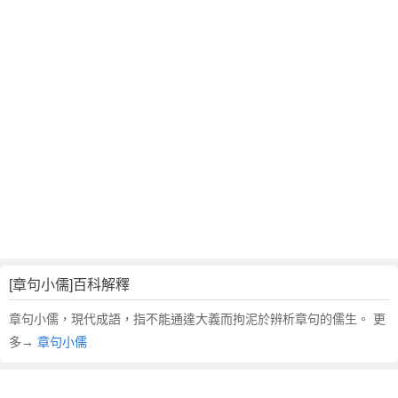
翻
譯
[章句小儒]百科解釋
章句小儒，現代成語，指不能通達大義而拘泥於辨析章句的儒生。 更
多→
章句小儒