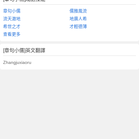
章句小儒
儒雅風流
流天澈地
地廣人希
希世之才
才輕德薄
查看更多
[章句小儒]英文翻譯
Zhangjuxiaoru