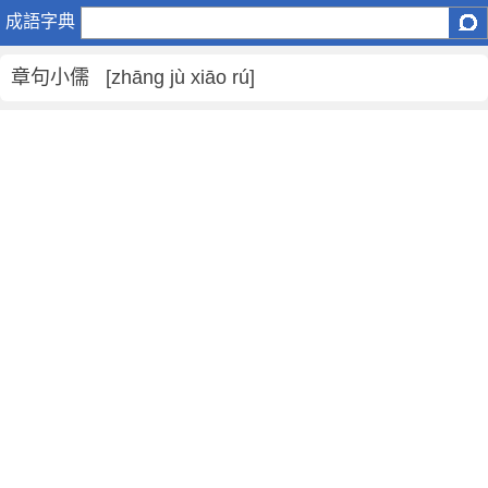
章
成語字典
句
小
章句小儒 [zhāng jù xiāo rú]
儒
是
什
麼
意
思
,
章
句
小
儒
的
解
釋
,
造