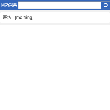
磨
國語詞典
坊
是
磨坊 [mò fáng]
什
麼
意
思
,
磨
坊
的
解
釋
,
磨
坊
的
反
義