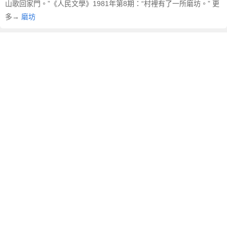
山歌回家門。”《人民文學》1981年第8期：“村裡有了一所磨坊。” 更
多→
磨坊