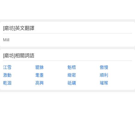
[磨坊]英文翻譯
Mill
[磨坊]相關詞語
江雪
貔貅
魁梧
傲慢
激動
耄耋
緻密
順利
乾涸
高興
砥礪
璀璨