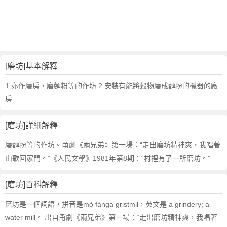
詞
近
義
詞
,
磨
[磨坊]基本解釋
坊
的
1.亦作磨房，磨麵粉等的作坊 2.安裝有能將穀物磨成麵粉的機器的廠
意
房
思
,
[磨坊]詳細解釋
磨
坊
磨麵粉等的作坊。甬劇《兩兄弟》第一場：“走出磨坊精神爽，我唱著
的
山歌回家門。”《人民文學》1981年第8期：“村裡有了一所磨坊。”
英
文
[磨坊]百科解釋
翻
譯
磨坊是一個詞語，拼音是mò fánga gristmil，英文是 a grindery; a
water mill。 出自甬劇《兩兄弟》第一場：“走出磨坊精神爽，我唱著