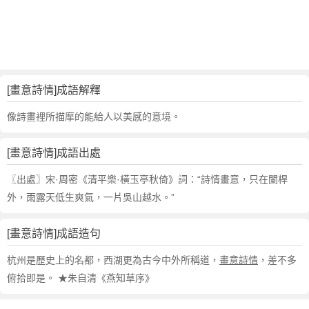
句
,
出
處
,
畫
[畫意詩情]成語解釋
意
詩
像詩畫裡所描摩的能給人以美感的意境。
情
的
[畫意詩情]成語出處
意
思
〖出處〗宋·周密《清平樂·橫玉亭秋倚》詞：“詩情畫意，只在闌桿
,
外，雨露天低生爽氣，一片吳山越水。”
成
語
[畫意詩情]成語造句
故
事
杭州是歷史上的名都，西湖更為古今中外所稱道，
畫意詩情
，差不多
,
俯拾即是。 ★朱自清《燕知草序》
英
文