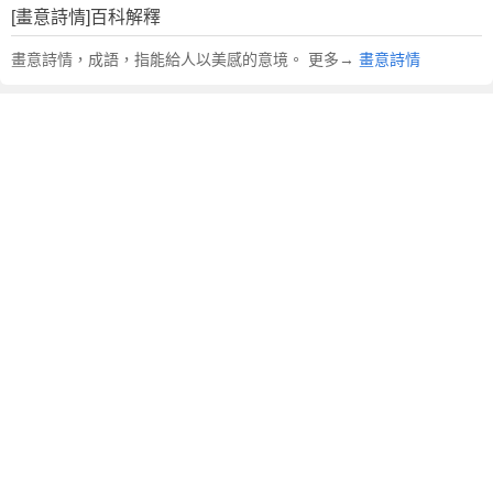
[畫意詩情]百科解釋
畫意詩情，成語，指能給人以美感的意境。 更多→
畫意詩情