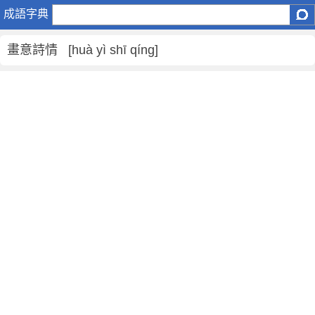
畫
成語字典
意
詩
畫意詩情 [huà yì shī qíng]
情
是
什
麼
意
思
,
畫
意
詩
情
的
解
釋
,
造