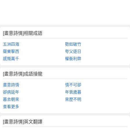
[畫意詩情]相關成語
五洲四海
勢如破竹
聲東擊西
夸父逐日
感慨萬千
權衡利弊
[畫意詩情]成語接龍
畫意詩情
情不可卻
卻病延年
年衰歲暮
暮去朝來
來歷不明
查看更多
[畫意詩情]英文翻譯