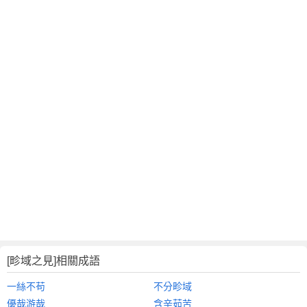
[畛域之見]相關成語
一絲不苟
不分畛域
優哉游哉
含辛茹苦