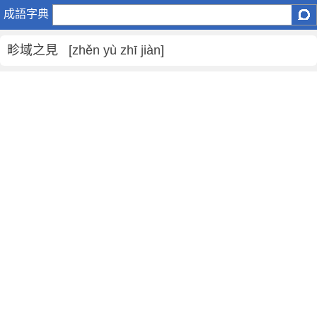
畛
成語字典
域
之
畛域之見 [zhěn yù zhī jiàn]
見
是
什
麼
意
思
,
畛
域
之
見
的
解
釋
,
造