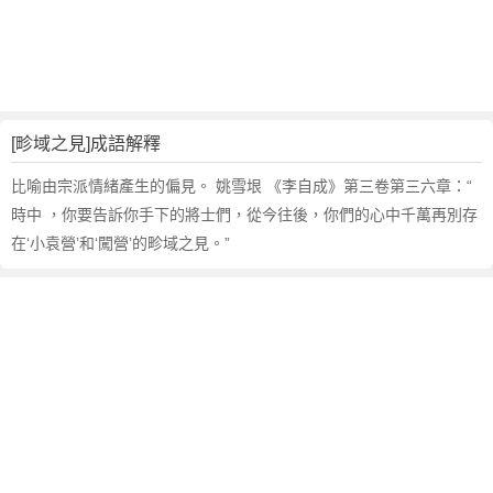
句
,
出
處
,
畛
[畛域之見]成語解釋
域
之
比喻由宗派情緒產生的偏見。 姚雪垠 《李自成》第三卷第三六章：“
見
時中 ，你要告訴你手下的將士們，從今往後，你們的心中千萬再別存
的
在‘小袁營’和‘闖營’的畛域之見。”
意
思
,
成
語
故
事
,
英
文