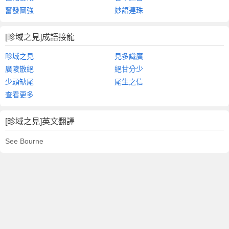
奮發圖強
妙語連珠
[畛域之見]成語接龍
畛域之見
見多識廣
廣陵散絕
絕甘分少
少頭缺尾
尾生之信
查看更多
[畛域之見]英文翻譯
See Bourne