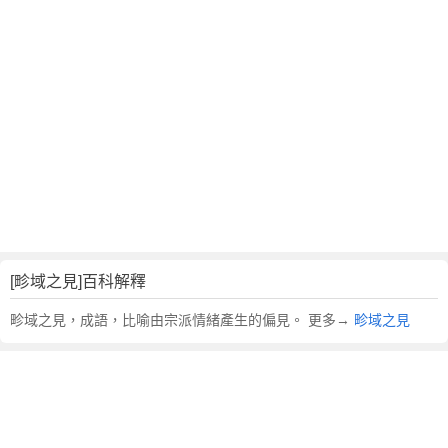
翻
譯
[畛域之見]百科解釋
畛域之見，成語，比喻由宗派情緒產生的偏見。 更多→
畛域之見