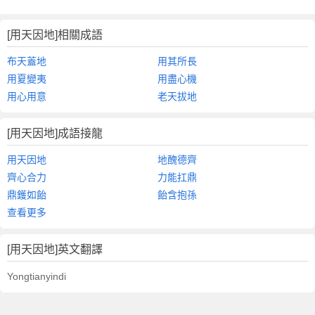
[用天因地]相關成語
布天蓋地
用其所長
用夏變夷
用盡心機
用心用意
老天拔地
[用天因地]成語接龍
用天因地
地醜德齊
齊心合力
力能扛鼎
鼎鑊如飴
飴含抱孫
查看更多
[用天因地]英文翻譯
Yongtianyindi