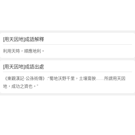
句
,
出
處
,
用
[用天因地]成語解釋
天
因
利用天時，順應地利。
地
的
[用天因地]成語出處
意
思
《東觀漢記·公孫術傳》:“蜀地沃野千里，土壤膏腴……所謂用天因
,
地，成功之資也。”
成
語
故
事
,
英
文