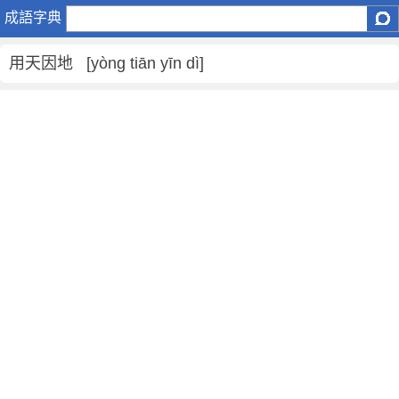
用
成語字典
天
因
用天因地 [yòng tiān yīn dì]
地
是
什
麼
意
思
,
用
天
因
地
的
解
釋
,
造