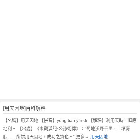
翻
譯
[用天因地]百科解釋
【名稱】用天因地 【拼音】yòng tiān yīn dì 【解釋】利用天時，順應
地利。 【出處】《東觀漢記·公孫術傳》：“蜀地沃野千里，土壤膏
腴……所謂用天因地，成功之資也。” 更多→
用天因地