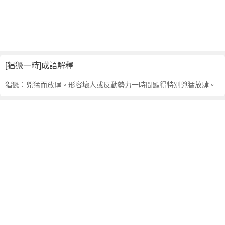
句
,
出
處
,
猖
[猖獗一時]成語解釋
獗
一
猖獗：兇猛而放肆。形容壞人或反動勢力一時間顯得特別兇猛放肆。
時
的
意
思
,
成
語
故
事
,
英
文