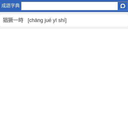
猖
成語字典
獗
一
猖獗一時 [chāng jué yī shí]
時
是
什
麼
意
思
,
猖
獗
一
時
的
解
釋
,
造