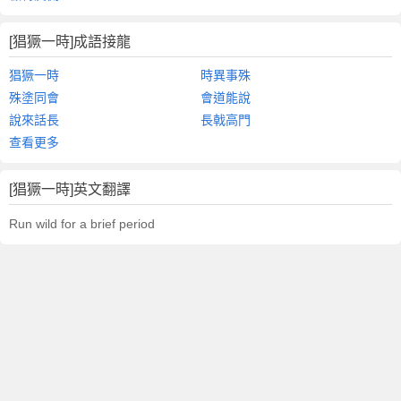
[猖獗一時]成語接龍
猖獗一時
時異事殊
殊塗同會
會道能說
說來話長
長戟高門
查看更多
[猖獗一時]英文翻譯
Run wild for a brief period