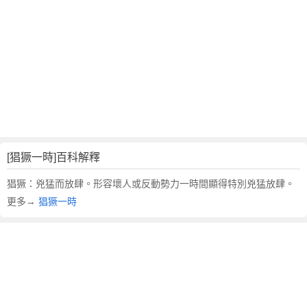
翻
譯
[猖獗一時]百科解釋
猖獗：兇猛而放肆。形容壞人或反動勢力一時間顯得特別兇猛放肆。
更多→
猖獗一時