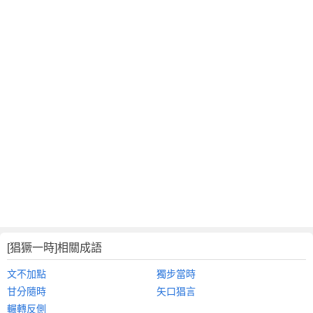
[猖獗一時]相關成語
文不加點
獨步當時
甘分隨時
矢口猖言
輾轉反側