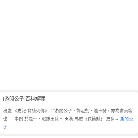
翻
譯
[游閒公子]百科解釋
出處 《史記·貨殖列傳》：“游閒公子，飾冠劍，連車騎，亦為富貴容
也。” 事例 於是～，暇豫王孫。 ★漢·馬融《長笛賦》 更多→
游閒公
子