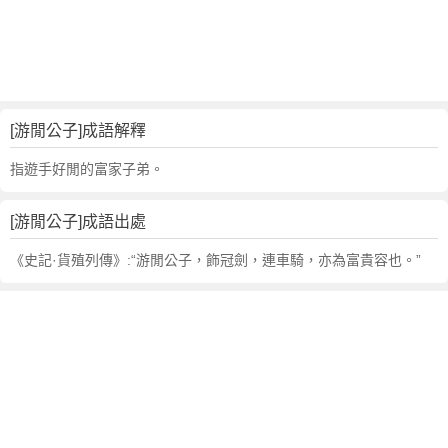
句
,
出
處
,
游
[游閒公子]成語解釋
閒
公
指遊手好閒的富家子弟。
子
的
[游閒公子]成語出處
意
思
《史記·貨殖列傳》:“游閒公子，飾冠劍，連車騎，亦為富貴容也。”
,
成
語
故
事
,
英
文