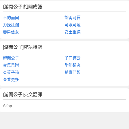
[游閒公子]相關成語
不約而同
餘勇可賈
力挽狂瀾
可歌可泣
善男信女
安土重遷
[游閒公子]成語接龍
游閒公子
子曰詩云
雲集景附
附勢趨炎
炎黃子孫
孫龐鬥智
查看更多
[游閒公子]英文翻譯
A fop