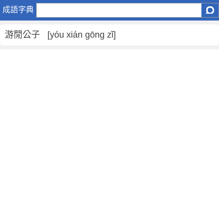
游
成語字典
閒
公
游閒公子 [yóu xián gōng zǐ]
子
是
什
麼
意
思
,
游
閒
公
子
的
解
釋
,
造