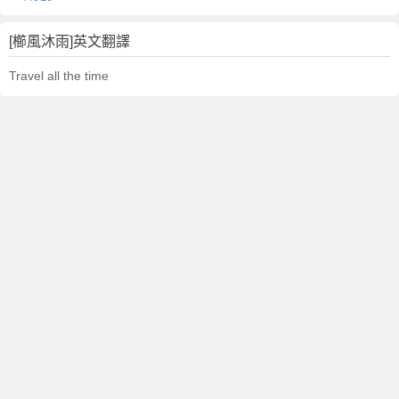
[櫛風沐雨]英文翻譯
Travel all the time