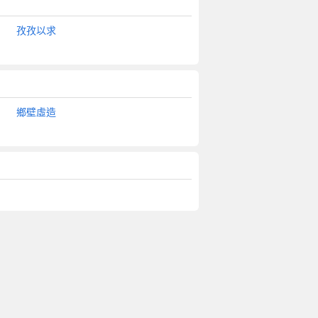
孜孜以求
鄉壁虛造