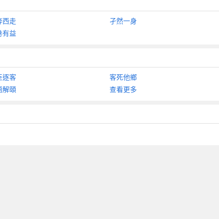
奔西走
孑然一身
卷有益
臣逐客
客死他鄉
語解頤
查看更多