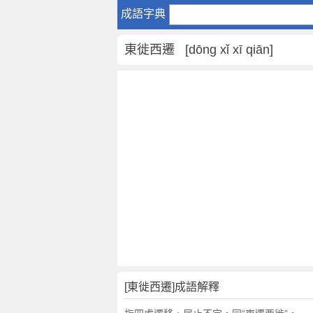
東
成語字典
徙
西
東徙西遷 [dōng xǐ xī qiān]
遷
是
什
麼
意
思
,
東
徙
西
遷
的
解
釋
,
[東徙西遷]成語解釋
造