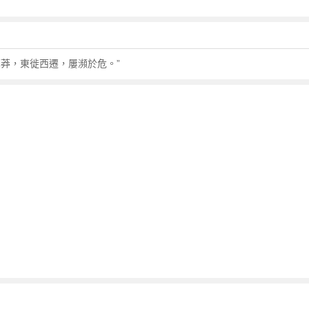
草莽，東徙西遷，屢瀕於危。”