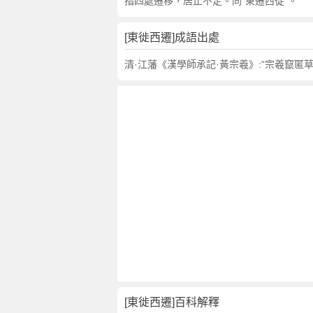
句
指四處遷移，居止不定。同“東遷西徙”。
,
出
[東徙西遷]成語出處
處
,
清·江藩《漢學師承記·黃宗羲》:“宗羲竄匿
東
徙
西
遷
的
意
思
,
成
語
故
事
,
英
[東徙西遷]百科解釋
文