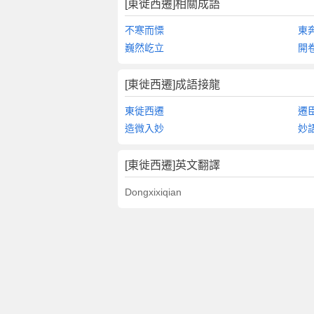
[東徙西遷]相關成語
不寒而慄
東
巍然屹立
開
[東徙西遷]成語接龍
東徙西遷
遷
造微入妙
妙
[東徙西遷]英文翻譯
Dongxixiqian