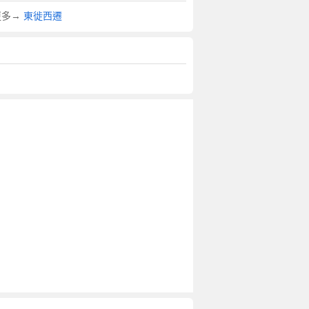
更多→
東徙西遷