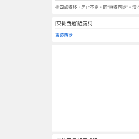
翻
指四處遷移，居止不定。同“東遷西徙”。清
譯
[東徙西遷]近義詞
東遷西徙