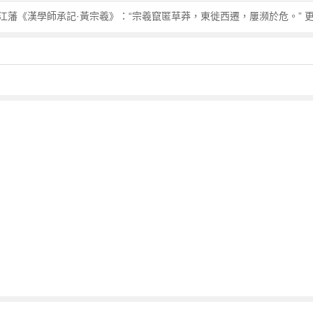
·江藩《漢學師承記·黃宗羲》：“宗羲竄匿草莽，東徙西遷，屢瀕於危。” 