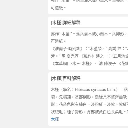
詞
亦作“ 木堇 ”。落葉灌木或小喬木。葉卵
近
可造紙。
義
詞
[木槿]詳細解釋
,
木
亦作“ 木堇 ”。落葉灌木或小喬木。葉卵
槿
可造紙。
的
《淮南子·時則訓》：“木堇榮。” 高誘 註
意
芳。” 明 夏完淳 《雜作》詩之一：“五月
思
《本草綱目·木三·木槿》、 清 陳淏子 《花
,
木
槿
[木槿]百科解釋
的
木槿（學名：Hibiscus syriacus 
英
裂，先端鈍，基部楔形，邊緣具不整齊齒缺，
文
形；花朵色彩有純白、淡粉紅、淡紫、紫紅
翻
譯
狀絨毛；種子腎形，背部被黃白色長柔毛。花
木槿