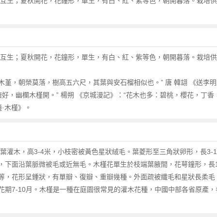
形，互生；夏秋開花，花鐘形，單生，有白、紅、紫等色，朝開暮落。栽培
形，互生；夏秋開花，花鐘形，單生，有白、紅、紫等色，朝開暮落。栽培
：“木堇，朝榮莫落，樹高五六尺，其葉與安石榴相似也。” 唐 韓翃 《送
池塘好，幽欄木槿開。” 楊朔 《京城漫記》：“花木也多：碧桃，櫻花，丁香
鏡·木槿》。
Linn.）：落葉灌木，高3-4米，小枝密被黃色星狀絨毛。葉菱形至三角狀卵形，長
下面沿葉脈微被毛或近無毛。木槿花單生於枝端葉腋間，花萼鐘形，長14
等，花形呈鍾狀，有單瓣、復瓣、重瓣幾種。外面疏被纖毛和星狀長柔毛
期7-10月。木槿是一種在庭園很常見的灌木花種，中國中部各省原產，各