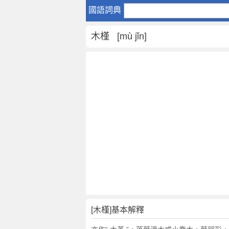
木
國語詞典
槿
是
木槿 [mù jǐn]
什
麼
意
思
,
木
槿
的
解
釋
,
木
槿
的
反
[木槿]基本解釋
義