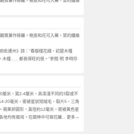
供觀賞兼作綠籬。樹皮和花可入藥，莖的纖維
供觀賞兼作綠籬。樹皮和花可入藥，莖的纖維
李明府赴連州》詩：“春服橦花細，初筵木槿
，木槿……都長得旺的很。”參閱 明 李時珍
3-10厘米，寬2-4厘米，具深淺不同的3裂或不
-20毫米，密被星狀短絨毛，裂片5，三角
。蒴果卵圓形，直徑約12毫米，密被黃色星
地均有栽培。在園林中可做花籬... 更多→