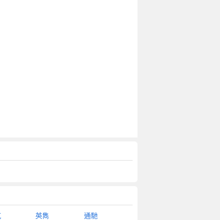
杌
英雋
通馳