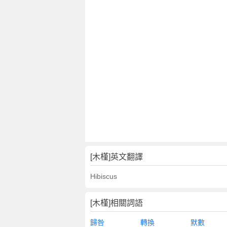
[木槿]英文翻譯
Hibiscus
[木槿]相關詞語
歸咎
轉換
默數