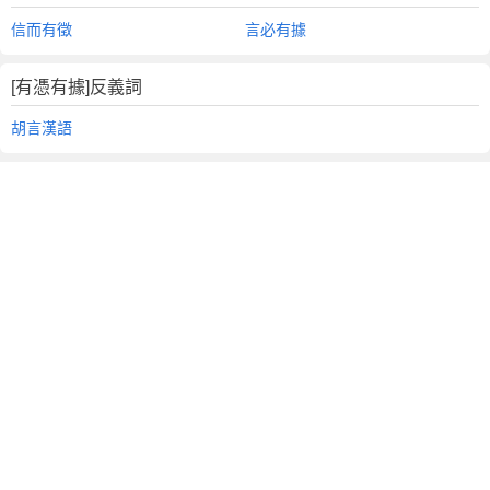
信而有徵
言必有據
[有憑有據]反義詞
胡言漢語