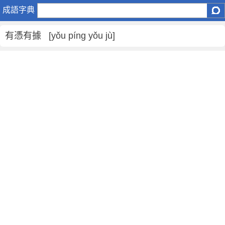
有
成語字典
憑
有
有憑有據 [yǒu píng yǒu jù]
據
是
什
麼
意
思
,
有
憑
有
據
的
解
釋
,
造