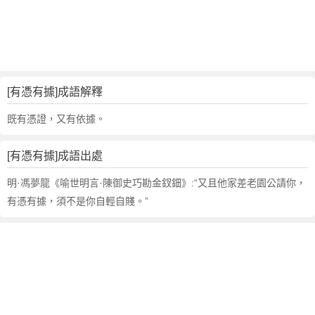
句
,
出
處
,
有
[有憑有據]成語解釋
憑
有
既有憑證，又有依據。
據
的
[有憑有據]成語出處
意
思
明·馮夢龍《喻世明言·陳御史巧勘金釵鈿》:“又且他家差老園公請你，
,
有憑有據，須不是你自輕自賤。”
成
語
故
事
,
英
文