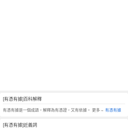
翻
譯
[有憑有據]百科解釋
有憑有據是一個成語，解釋為有憑證，又有依據。 更多→
有憑有據
[有憑有據]近義詞