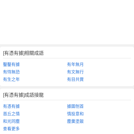
[有憑有據]相關成語
鑿鑿有據
有年無月
有恃無恐
有文無行
有生之年
有目共賞
[有憑有據]成語接龍
有憑有據
據圖刎首
首丘之情
情投意和
和光同塵
塵羹塗飯
查看更多