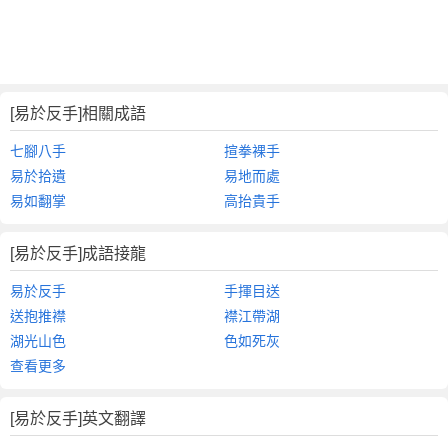
[易於反手]相關成語
七腳八手
揎拳裸手
易於拾遺
易地而處
易如翻掌
高抬貴手
[易於反手]成語接龍
易於反手
手揮目送
送抱推襟
襟江帶湖
湖光山色
色如死灰
查看更多
[易於反手]英文翻譯