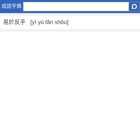
易
成語字典
於
反
易於反手 [yì yú fǎn shǒu]
手
是
什
麼
意
思
,
易
於
反
手
的
解
釋
,
造