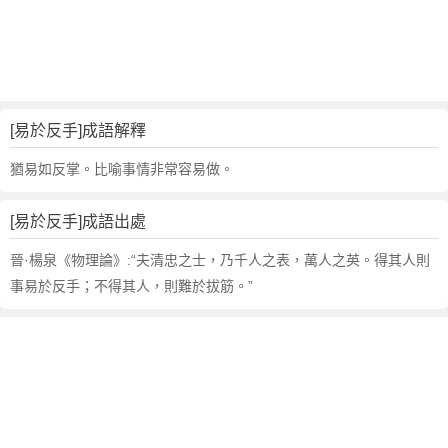
句
,
出
處
,
易
[易於反手]成語解釋
於
反
猶易如反掌。比喻事情非常容易做。
手
的
[易於反手]成語出處
意
思
晉·楊泉《物理論》:“夫清忠之士，乃千人之表，萬人之英。得其人則
,
事易於反手；不得其人，則難於拔筋。”
成
語
故
事
,
英
文