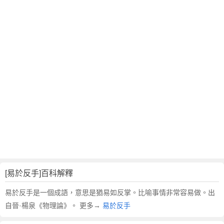
翻
譯
[易於反手]百科解釋
易於反手是一個成語，意思是猶易如反掌。比喻事情非常容易做。出
自晉·楊泉《物理論》。 更多→
易於反手