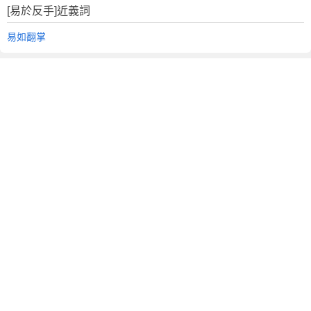
[易於反手]近義詞
易如翻掌