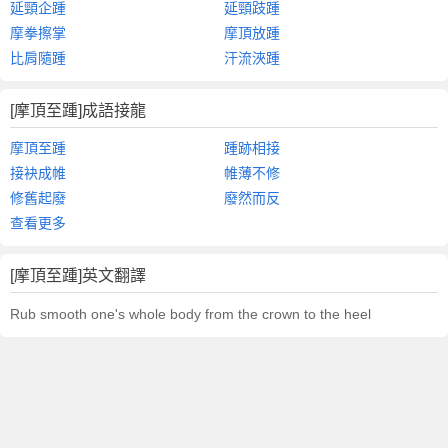
延頸企踵
延頸跂踵
摩拳擦掌
摩頂放踵
比肩隨踵
汗流浹踵
[摩頂至踵]成語接龍
摩頂至踵
踵跡相接
接袂成帷
帷薄不修
修舊起廢
廢然而反
查看更多
[摩頂至踵]英文翻譯
Rub smooth one's whole body from the crown to the heel