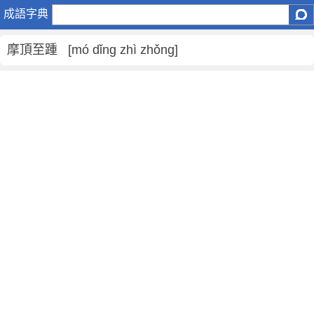
摩
成語字典
頂
至
摩頂至踵 [mó dǐng zhì zhǒng]
踵
是
什
麼
意
思
,
摩
頂
至
踵
的
解
釋
,
造