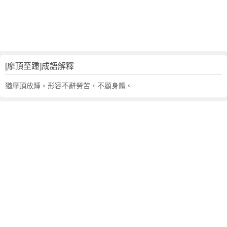
句
,
出
處
,
摩
[摩頂至踵]成語解釋
頂
至
猶摩頂放踵。形容不辭勞苦，不顧身體。
踵
的
意
思
,
成
語
故
事
,
英
文