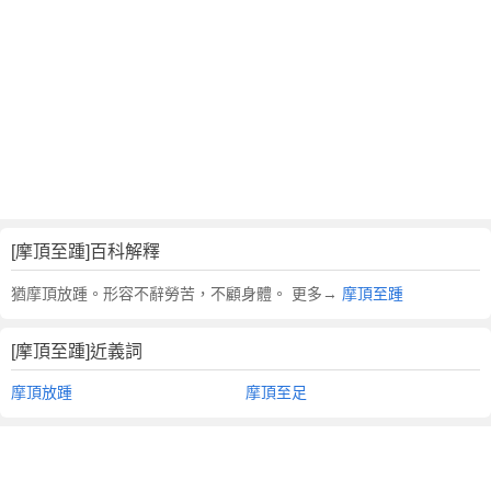
翻
譯
[摩頂至踵]百科解釋
猶摩頂放踵。形容不辭勞苦，不顧身體。 更多→
摩頂至踵
[摩頂至踵]近義詞
摩頂放踵
摩頂至足