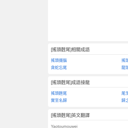
翻
譯
[搖頭麰尾]相關成語
搖頭擺腦
搖
貪蛇忘尾
龍
[搖頭麰尾]成語接龍
搖頭麰尾
尾
實至名歸
歸
[搖頭麰尾]英文翻譯
Yaotoumouwei