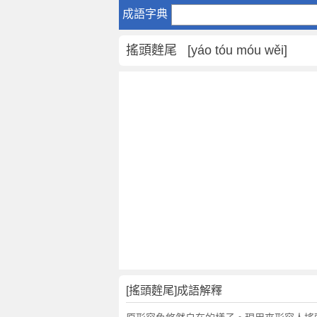
搖
成語字典
頭
麰
搖頭麰尾 [yáo tóu móu wěi]
尾
是
什
麼
意
思
,
搖
頭
麰
尾
的
解
釋
,
[搖頭麰尾]成語解釋
造