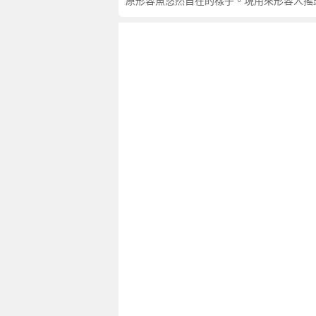
句
原形容魚悠然自在的樣子。現用來形容人搖
,
出
處
,
搖
頭
麰
尾
的
意
思
,
成
語
故
事
,
英
文