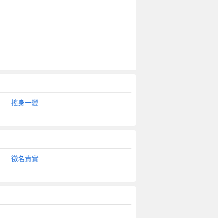
搖身一變
徵名責實