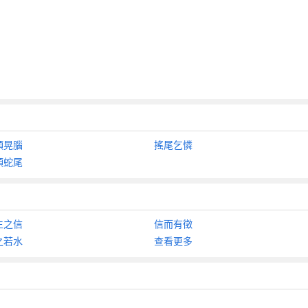
頭晃腦
搖尾乞憐
頭蛇尾
生之信
信而有徵
之若水
查看更多