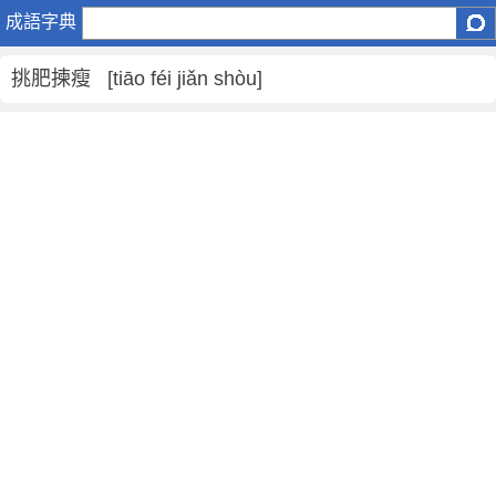
挑
成語字典
肥
揀
挑肥揀瘦 [tiāo féi jiǎn shòu]
瘦
是
什
麼
意
思
,
挑
肥
揀
瘦
的
解
釋
,
造