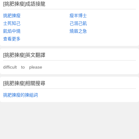
[挑肥揀瘦]成語接龍
挑肥揀瘦
瘦羊博士
士死知己
己溺己飢
飢焰中燒
燒眉之急
查看更多
[挑肥揀瘦]英文翻譯
difficult to please
[挑肥揀瘦]相關搜尋
挑肥揀瘦的揀組詞