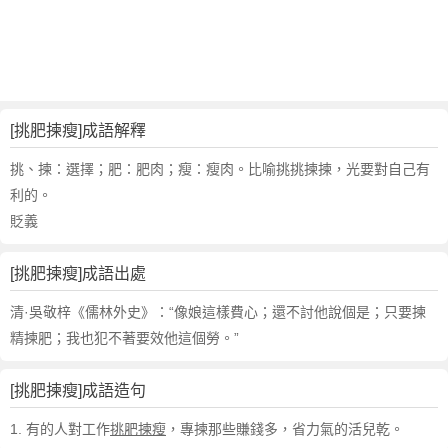
句
,
出
處
,
挑
[挑肥揀瘦]成語解釋
肥
揀
挑、揀：選擇；肥：肥肉；瘦：瘦肉。比喻挑挑揀揀，光要對自己有
瘦
利的。
的
貶義
意
思
[挑肥揀瘦]成語出處
,
成
清·吳敬梓《儒林外史》：“像娘這樣費心；還不討他說個是；只要揀
語
精揀肥；我也犯不著要效他這個勞。”
故
事
,
[挑肥揀瘦]成語造句
英
1. 有的人對工作
挑肥揀瘦
，專揀那些賺錢多，省力氣的活兒乾。
文