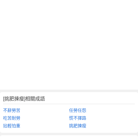
[挑肥揀瘦]相關成語
不辭勞苦
任勞任怨
吃苦耐勞
慌不擇路
拈輕怕重
挑肥揀瘦