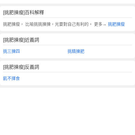
[挑肥揀瘦]百科解釋
挑肥揀瘦， 比喻挑挑揀揀，光要對自己有利的。 更多→
挑肥揀瘦
[挑肥揀瘦]近義詞
挑三揀四
挑精揀肥
[挑肥揀瘦]反義詞
飢不擇食