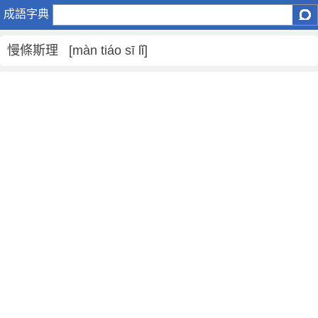
慢
成語字典
條
斯
慢條斯理 [màn tiáo sī lǐ]
理
是
什
麼
意
思
,
慢
條
斯
理
的
解
釋
,
造