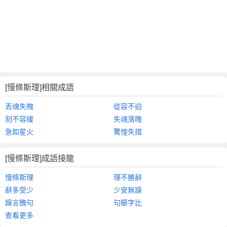
[慢條斯理]相關成語
丟魂失魄
從容不迫
刻不容緩
失魂落魄
急如星火
驚惶失措
[慢條斯理]成語接龍
慢條斯理
理不勝辭
辭多受少
少安無躁
躁言醜句
句櫛字比
查看更多