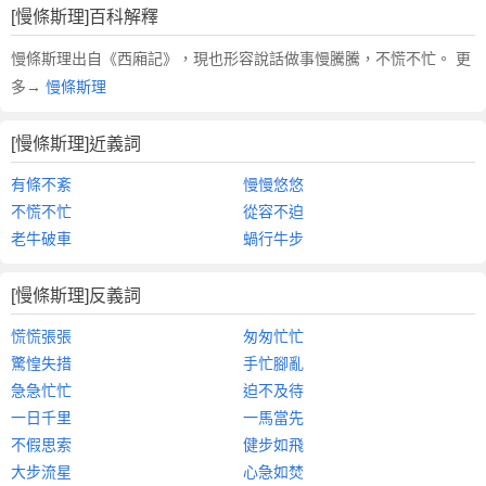
[慢條斯理]百科解釋
慢條斯理出自《西廂記》，現也形容說話做事慢騰騰，不慌不忙。 更
多→
慢條斯理
[慢條斯理]近義詞
有條不紊
慢慢悠悠
不慌不忙
從容不迫
老牛破車
蝸行牛步
[慢條斯理]反義詞
慌慌張張
匆匆忙忙
驚惶失措
手忙腳亂
急急忙忙
迫不及待
一日千里
一馬當先
不假思索
健步如飛
大步流星
心急如焚