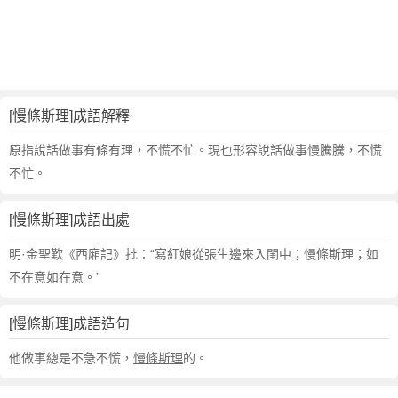
句
,
出
處
,
慢
[慢條斯理]成語解釋
條
斯
原指說話做事有條有理，不慌不忙。現也形容說話做事慢騰騰，不慌
理
不忙。
的
意
[慢條斯理]成語出處
思
,
明·金聖歎《西廂記》批：“寫紅娘從張生邊來入閨中；慢條斯理；如
成
不在意如在意。”
語
故
[慢條斯理]成語造句
事
,
他做事總是不急不慌，
慢條斯理
的。
英
文