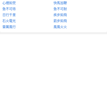
心裡如焚
快馬加鞭
急不可待
急不可耐
日行千里
疾步如飛
石火電光
箭步如飛
雷厲風行
風風火火