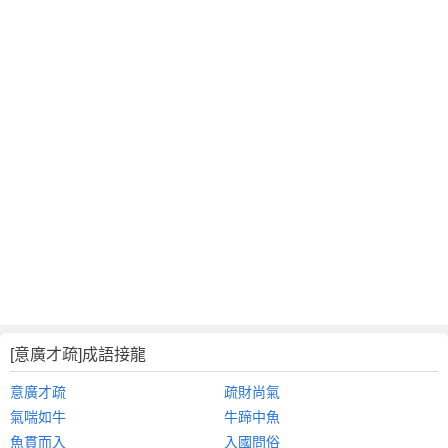
[意廣才疏]成語接龍
意廣才疏
疏財尚氣
氣喘如牛
牛蹄中魚
魚貫而入
入國問俗