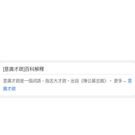
翻
譯
[意廣才疏]百科解釋
意廣才疏是一個詞語，指志大才疏。出自《陳公墓志銘》。 更多→
意
廣才疏