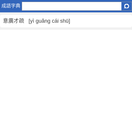
意
成語字典
廣
才
意廣才疏 [yì guǎng cái shū]
疏
是
什
麼
意
思
,
意
廣
才
疏
的
解
釋
,
造