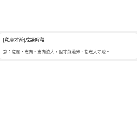
句
,
出
處
,
意
[意廣才疏]成語解釋
廣
才
意：意願，志向。志向遠大，但才能淺薄。指志大才疏。
疏
的
意
思
,
成
語
故
事
,
英
文