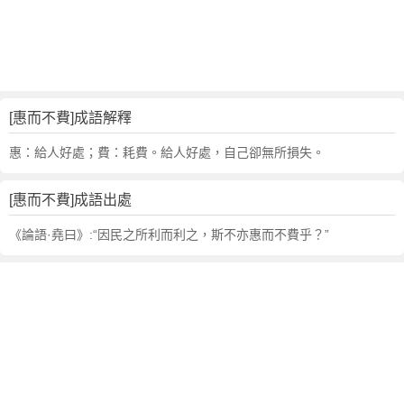
句
,
出
處
,
惠
[惠而不費]成語解釋
而
不
惠：給人好處；費：耗費。給人好處，自己卻無所損失。
費
的
[惠而不費]成語出處
意
思
《論語·堯曰》:“因民之所利而利之，斯不亦惠而不費乎？”
,
成
語
故
事
,
英
文