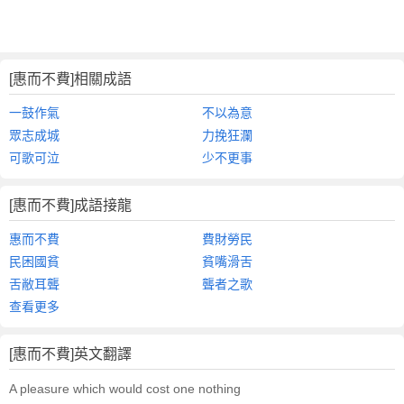
[惠而不費]相關成語
一鼓作氣
不以為意
眾志成城
力挽狂瀾
可歌可泣
少不更事
[惠而不費]成語接龍
惠而不費
費財勞民
民困國貧
貧嘴滑舌
舌敝耳聾
聾者之歌
查看更多
[惠而不費]英文翻譯
A pleasure which would cost one nothing