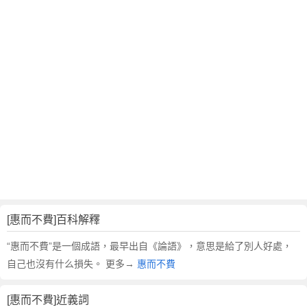
翻
譯
[惠而不費]百科解釋
“惠而不費”是一個成語，最早出自《論語》，意思是給了別人好處，
自己也沒有什么損失。 更多→
惠而不費
[惠而不費]近義詞