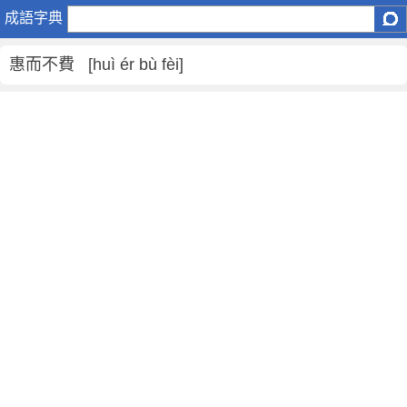
惠
成語字典
而
不
惠而不費 [huì ér bù fèi]
費
是
什
麼
意
思
,
惠
而
不
費
的
解
釋
,
造